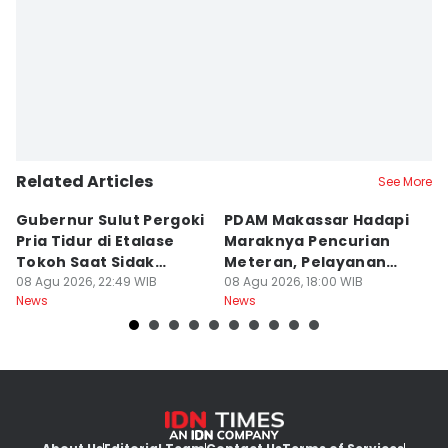
Related Articles
See More
Gubernur Sulut Pergoki
PDAM Makassar Hadapi
P
Pria Tidur di Etalase
Maraknya Pencurian
M
Tokoh Saat Sidak
Meteran, Pelayanan
A
Gedung
08 Agu 2026, 22:49 WIB
Ikut Terdampak
08 Agu 2026, 18:00 WIB
K
08
News
News
Ne