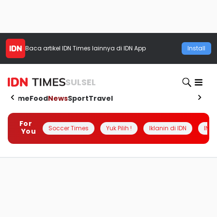
Baca artikel
IDN Times
lainnya di IDN App
Install
SULSEL
Home
Food
News
Sport
Travel
For
Soccer Times
Yuk Pilih !
Iklanin di IDN
INSI
You