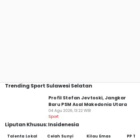
Trending Sport Sulawesi Selatan
Profil Stefan Jevtoski, Jangkar
Baru PSM Asal Makedonia Utara
04 Agu 2026, 13:22 WIB
Sport
Liputan Khusus: Insidenesia
Talenta Lokal
Celah Sunyi
Kilau Emas
PP Tu