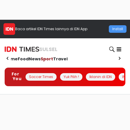
Baca artikel
IDN Times
lainnya di IDN App
Install
SULSEL
Home
Food
News
Sport
Travel
For
Soccer Times
Yuk Pilih !
Iklanin di IDN
INSI
You