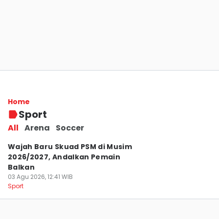
Profil Stefan Jevtoski, Jangkar Baru PSM
Asal Makedonia Utara
Home
04 Agu 2026, 13:22 WIB
Sport
Sport
All
Arena
Soccer
Wajah Baru Skuad PSM di Musim
2026/2027, Andalkan Pemain
Balkan
03 Agu 2026, 12:41 WIB
Sport