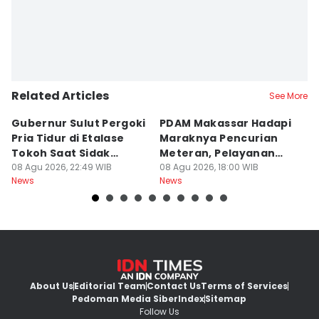
Related Articles
See More
Gubernur Sulut Pergoki
PDAM Makassar Hadapi
P
Pria Tidur di Etalase
Maraknya Pencurian
M
Tokoh Saat Sidak
Meteran, Pelayanan
A
Gedung
08 Agu 2026, 22:49 WIB
Ikut Terdampak
08 Agu 2026, 18:00 WIB
K
08
News
News
Ne
About Us
Editorial Team
Contact Us
Terms of Services
Pedoman Media Siber
Index
Sitemap
Follow Us