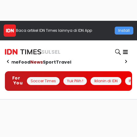
Baca artikel
IDN Times
lainnya di IDN App
Install
SULSEL
Home
Food
News
Sport
Travel
For
Soccer Times
Yuk Pilih !
Iklanin di IDN
INSI
You