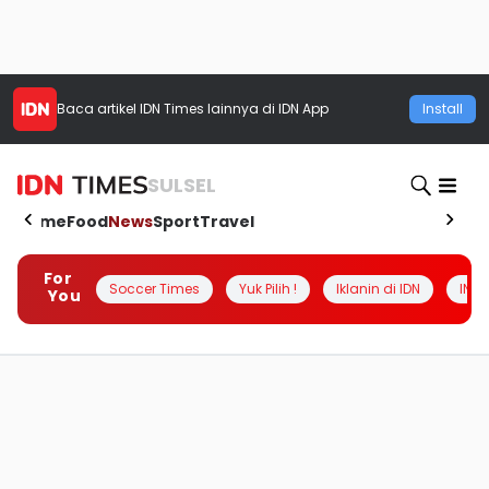
Baca artikel
IDN Times
lainnya di IDN App
Install
SULSEL
Home
Food
News
Sport
Travel
For
Soccer Times
Yuk Pilih !
Iklanin di IDN
INSI
You