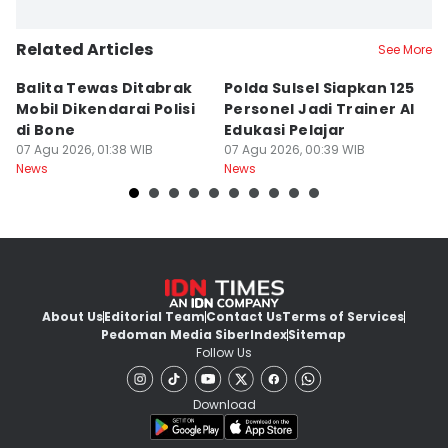
Related Articles
See More
Balita Tewas Ditabrak
Polda Sulsel Siapkan 125
G
Mobil Dikendarai Polisi
Personel Jadi Trainer AI
M
di Bone
Edukasi Pelajar
H
07 Agu 2026, 01:38 WIB
07 Agu 2026, 00:39 WIB
T
06
News
News
Ne
About Us
Editorial Team
Contact Us
Terms of Services
Pedoman Media Siber
Index
Sitemap
Follow Us
Download