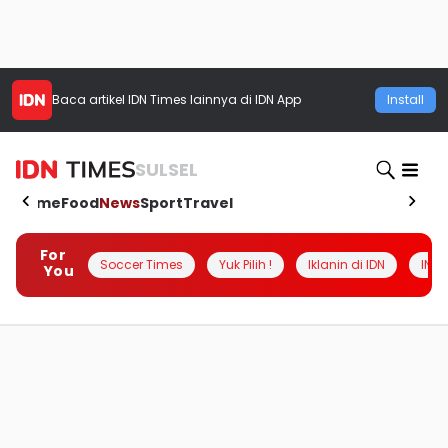
Baca artikel
IDN Times
lainnya di IDN App
Install
SULSEL
Home
Food
News
Sport
Travel
For
Soccer Times
Yuk Pilih !
Iklanin di IDN
INSI
You