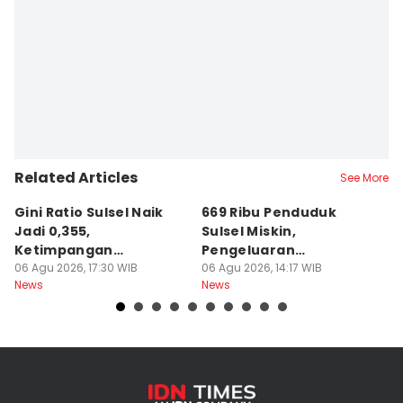
Related Articles
See More
Gini Ratio Sulsel Naik
669 Ribu Penduduk
B
Jadi 0,355,
Sulsel Miskin,
T
Ketimpangan
Pengeluaran
D
Perdesaan Meningkat
06 Agu 2026, 17:30 WIB
Terbesarnya Rokok
06 Agu 2026, 14:17 WIB
P
06
News
News
Ne