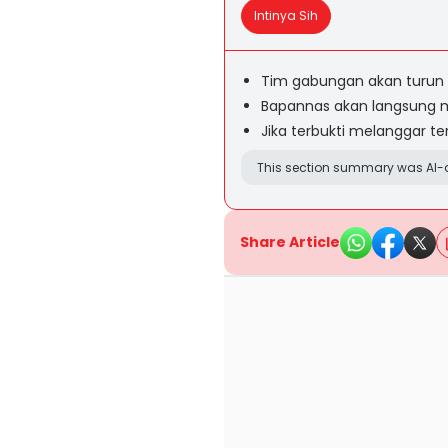
Intinya Sih
Tim gabungan akan turun 
Bapannas akan langsung m
Jika terbukti melanggar t
This section summary was AI-a
Share Article