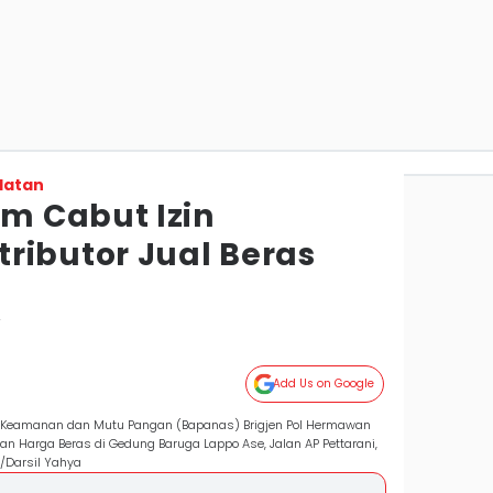
latan
m Cabut Izin
ributor Jual Beras
r
Add Us on Google
 Keamanan dan Mutu Pangan (Bapanas) Brigjen Pol Hermawan
an Harga Beras di Gedung Baruga Lappo Ase, Jalan AP Pettarani,
/Darsil Yahya