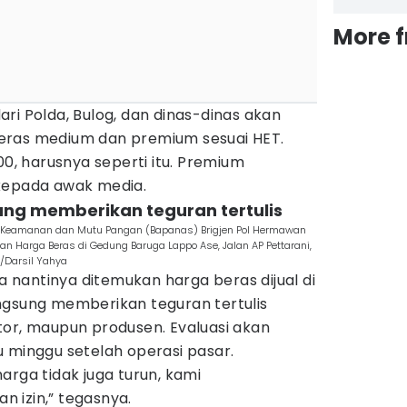
More 
ri Polda, Bulog, dan dinas-dinas akan
eras medium dan premium sesuai HET.
00, harusnya seperti itu. Premium
kepada awak media.
ung memberikan teguran tertulis
 Keamanan dan Mutu Pangan (Bapanas) Brigjen Pol Hermawan
an Harga Beras di Gedung Baruga Lappo Ase, Jalan AP Pettarani,
/Darsil Yahya
nantinya ditemukan harga beras dijual di
ngsung memberikan teguran tertulis
tor, maupun produsen. Evaluasi akan
 minggu setelah operasi pasar.
arga tidak juga turun, kami
 izin,” tegasnya.