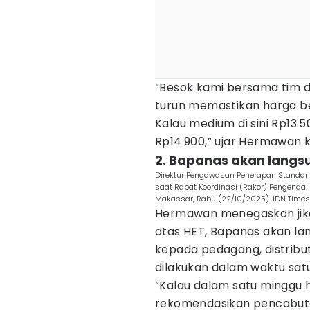
“Besok kami bersama tim da
turun memastikan harga b
Kalau medium di sini Rp13.5
Rp14.900,” ujar Hermawan 
2. Bapanas akan langs
Direktur Pengawasan Penerapan Standar
saat Rapat Koordinasi (Rakor) Pengendali
Makassar, Rabu (22/10/2025). IDN Times
Hermawan menegaskan jika 
atas HET, Bapanas akan la
kepada pedagang, distribu
dilakukan dalam waktu satu
“Kalau dalam satu minggu h
rekomendasikan pencabutan