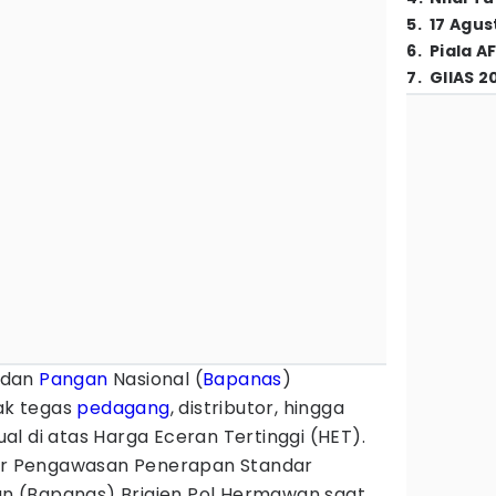
5
.
17 Agus
6
.
Piala A
7
.
GIIAS 2
dan
Pangan
Nasional (
Bapanas
)
ak tegas
pedagang
, distributor, hingga
l di atas Harga Eceran Tertinggi (HET).
tur Pengawasan Penerapan Standar
 (Bapanas) Brigjen Pol Hermawan saat