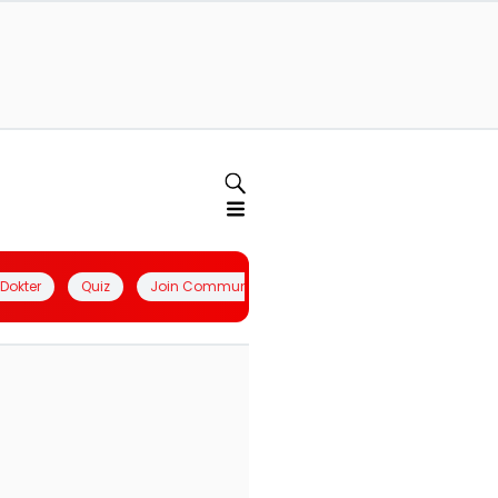
l Dokter
Quiz
Join Community