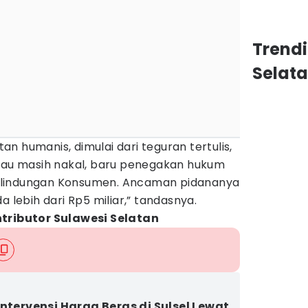
Trend
Selat
n humanis, dimulai dari teguran tertulis,
alau masih nakal, baru penegakan hukum
rlindungan Konsumen. Ancaman pidananya
a lebih dari Rp5 miliar,” tandasnya.
ntributor Sulawesi Selatan
Intervensi Harga Beras di Sulsel Lewat