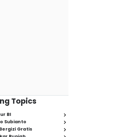
ng Topics
ur BI
o Subianto
ergizi Gratis
ukar Rupiah