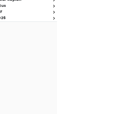
tus
FF
026