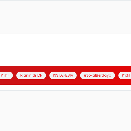
Pilih !
Iklanin di IDN
INSIDENESIA
#LokalBerdaya
Profi