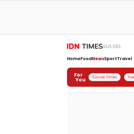
SULSEL
Home
Food
News
Sport
Travel
For
Soccer Times
Yuk 
You