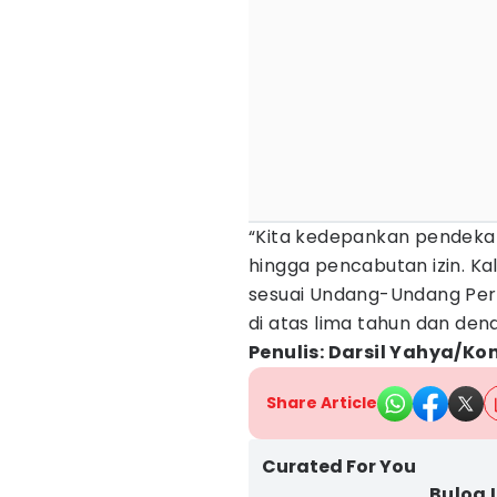
“Kita kedepankan pendekata
hingga pencabutan izin. K
sesuai Undang-Undang Pe
di atas lima tahun dan dend
Penulis: Darsil Yahya/Ko
Share Article
Curated For You
Bulog 