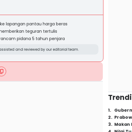
ke lapangan pantau harga beras
emberikan teguran tertulis
erancam pidana 5 tahun penjara
ssisted and reviewed by our editorial team.
Trendi
1
.
Gubern
2
.
Prabow
3
.
Makan B
4
.
Nilai T