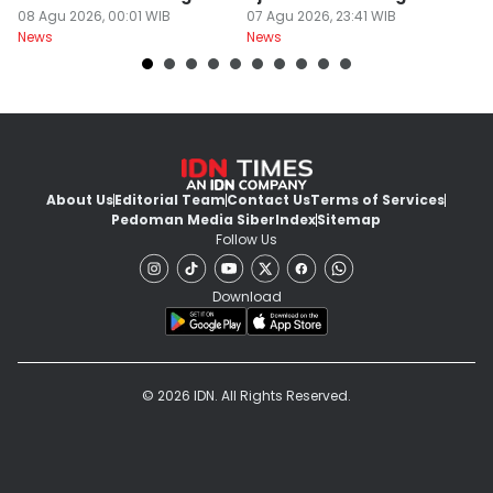
Perubahan
08 Agu 2026, 00:01 WIB
Maritim
07 Agu 2026, 23:41 WIB
07
News
News
Ne
About Us
Editorial Team
Contact Us
Terms of Services
Pedoman Media Siber
Index
Sitemap
Follow Us
Download
© 2026 IDN. All Rights Reserved.