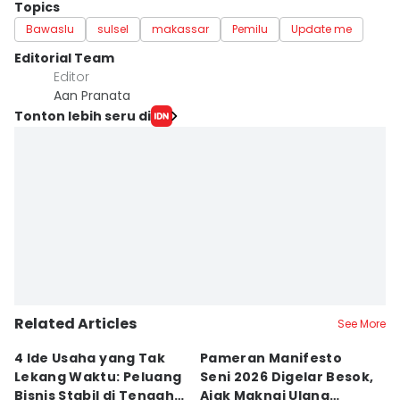
Topics
Bawaslu
sulsel
makassar
Pemilu
Update me
Editorial Team
Editor
Aan Pranata
Tonton lebih seru di
Related Articles
See More
4 Ide Usaha yang Tak
Pameran Manifesto
S
Lekang Waktu: Peluang
Seni 2026 Digelar Besok,
I
Bisnis Stabil di Tengah
Ajak Maknai Ulang
d