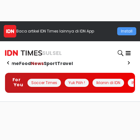
Baca artikel
IDN Times
lainnya di IDN App
Install
SULSEL
Home
Food
News
Sport
Travel
For
Soccer Times
Yuk Pilih !
Iklanin di IDN
INSI
You