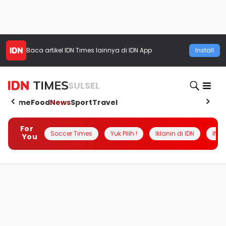
Baca artikel
IDN Times
lainnya di IDN App
Install
SULSEL
Home
Food
News
Sport
Travel
For
Soccer Times
Yuk Pilih !
Iklanin di IDN
INSI
You