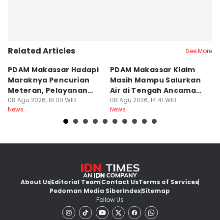
Related Articles
See More
PDAM Makassar Hadapi
PDAM Makassar Klaim
K
Maraknya Pencurian
Masih Mampu Salurkan
B
Meteran, Pelayanan
Air di Tengah Ancaman
K
Ikut Terdampak
08 Agu 2026, 18:00 WIB
Kekeringan
08 Agu 2026, 14:41 WIB
D
08
News
News
Ne
About Us
Editorial Team
Contact Us
Terms of Services
Pedoman Media Siber
Index
Sitemap
Follow Us