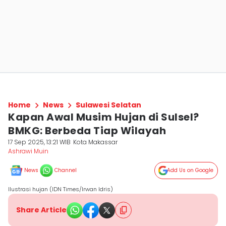
Home
News
Sulawesi Selatan
Kapan Awal Musim Hujan di Sulsel?
BMKG: Berbeda Tiap Wilayah
17 Sep 2025, 13:21 WIB
Kota Makassar
Ashrawi Muin
News
Channel
Add Us on Google
Ilustrasi hujan (IDN Times/Irwan Idris)
Share Article