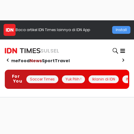
Baca artikel
IDN Times
lainnya di IDN App
Install
SULSEL
Home
Food
News
Sport
Travel
For
Soccer Times
Yuk Pilih !
Iklanin di IDN
INSI
You