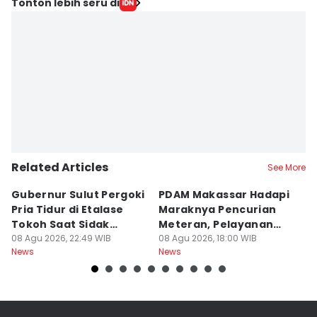
Tonton lebih seru di
Related Articles
See More
Gubernur Sulut Pergoki
PDAM Makassar Hadapi
P
Pria Tidur di Etalase
Maraknya Pencurian
M
Tokoh Saat Sidak
Meteran, Pelayanan
A
Gedung
08 Agu 2026, 22:49 WIB
Ikut Terdampak
08 Agu 2026, 18:00 WIB
K
08
News
News
Ne