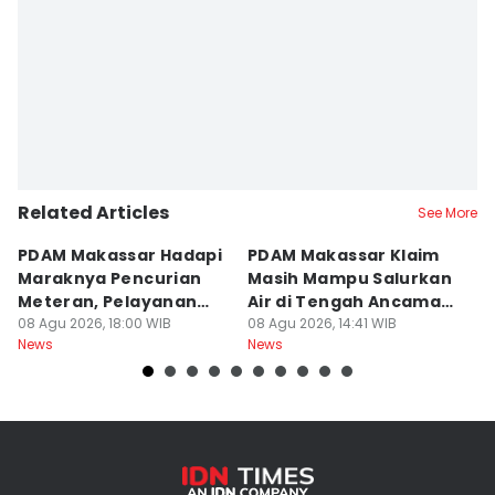
Related Articles
See More
PDAM Makassar Hadapi
PDAM Makassar Klaim
K
Maraknya Pencurian
Masih Mampu Salurkan
B
Meteran, Pelayanan
Air di Tengah Ancaman
K
Ikut Terdampak
08 Agu 2026, 18:00 WIB
Kekeringan
08 Agu 2026, 14:41 WIB
D
08
News
News
Ne