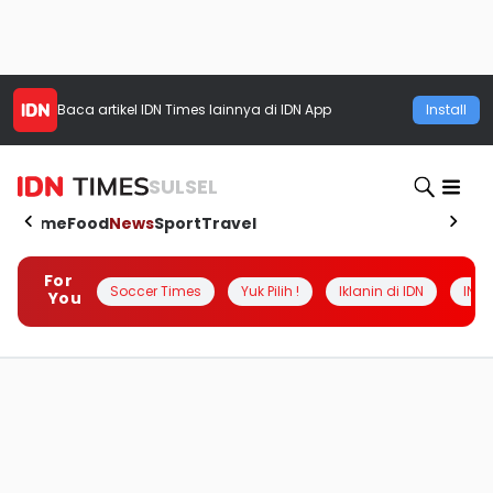
Baca artikel
IDN Times
lainnya di IDN App
Install
SULSEL
Home
Food
News
Sport
Travel
For
Soccer Times
Yuk Pilih !
Iklanin di IDN
INSI
You