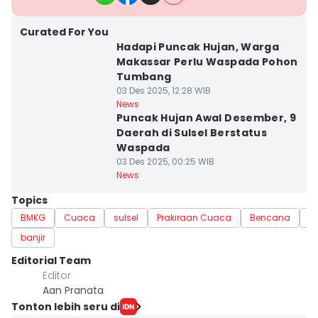
Curated For You
Hadapi Puncak Hujan, Warga
Makassar Perlu Waspada Pohon
Tumbang
03 Des 2025, 12:28 WIB
News
Puncak Hujan Awal Desember, 9
Daerah di Sulsel Berstatus
Waspada
03 Des 2025, 00:25 WIB
News
Topics
BMKG
Cuaca
sulsel
Prakiraan Cuaca
Bencana
U
banjir
Editorial Team
Editor
Aan Pranata
Tonton lebih seru di