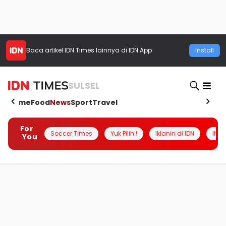
Baca artikel
IDN Times
lainnya di IDN App
Install
SULSEL
Home
Food
News
Sport
Travel
For
Soccer Times
Yuk Pilih !
Iklanin di IDN
INSI
You