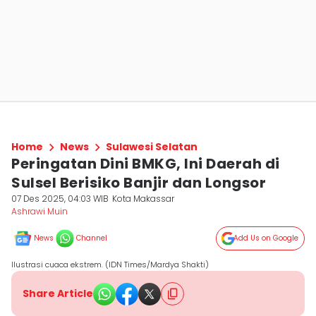
Home
News
Sulawesi Selatan
Peringatan Dini BMKG, Ini Daerah di
Sulsel Berisiko Banjir dan Longsor
07 Des 2025, 04:03 WIB
Kota Makassar
Ashrawi Muin
News
Channel
Add Us on Google
Ilustrasi cuaca ekstrem. (IDN Times/Mardya Shakti)
Share Article