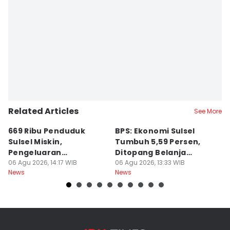
Related Articles
See More
669 Ribu Penduduk
BPS: Ekonomi Sulsel
B
Sulsel Miskin,
Tumbuh 5,59 Persen,
P
Pengeluaran
Ditopang Belanja
M
Terbesarnya Rokok
06 Agu 2026, 14:17 WIB
Pemerintah
06 Agu 2026, 13:33 WIB
B
06
News
News
Ne