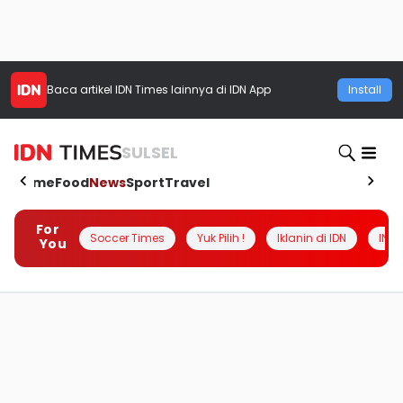
Baca artikel
IDN Times
lainnya di IDN App
Install
SULSEL
Home
Food
News
Sport
Travel
For
Soccer Times
Yuk Pilih !
Iklanin di IDN
INSI
You