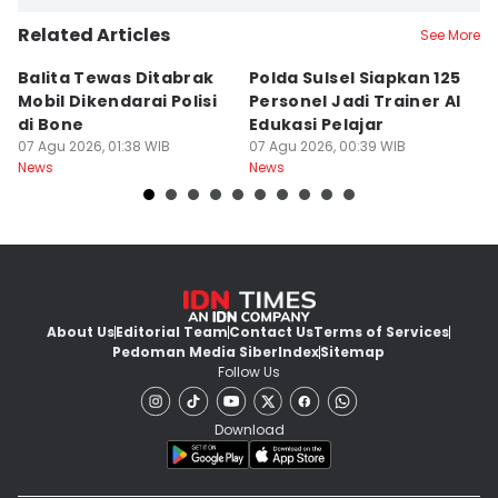
Related Articles
See More
Balita Tewas Ditabrak
Polda Sulsel Siapkan 125
G
Mobil Dikendarai Polisi
Personel Jadi Trainer AI
M
di Bone
Edukasi Pelajar
H
07 Agu 2026, 01:38 WIB
07 Agu 2026, 00:39 WIB
T
06
News
News
Ne
About Us
Editorial Team
Contact Us
Terms of Services
Pedoman Media Siber
Index
Sitemap
Follow Us
Download