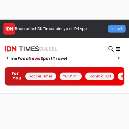
Baca artikel
IDN Times
lainnya di IDN App
Install
SULSEL
Home
Food
News
Sport
Travel
For
Soccer Times
Yuk Pilih !
Iklanin di IDN
INSI
You