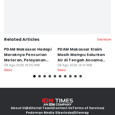
Related Articles
See More
PDAM Makassar Hadapi
PDAM Makassar Klaim
K
Maraknya Pencurian
Masih Mampu Salurkan
B
Meteran, Pelayanan
Air di Tengah Ancaman
K
Ikut Terdampak
08 Agu 2026, 18:00 WIB
Kekeringan
08 Agu 2026, 14:41 WIB
D
08
News
News
Ne
About Us
Editorial Team
Contact Us
Terms of Services
Pedoman Media Siber
Index
Sitemap