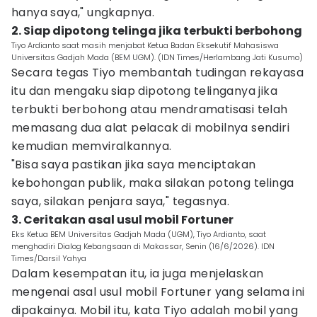
hanya saya," ungkapnya.
2. Siap dipotong telinga jika terbukti berbohong
Tiyo Ardianto saat masih menjabat Ketua Badan Eksekutif Mahasiswa
Universitas Gadjah Mada (BEM UGM). (IDN Times/Herlambang Jati Kusumo)
Secara tegas Tiyo membantah tudingan rekayasa
itu dan mengaku siap dipotong telinganya jika
terbukti berbohong atau mendramatisasi telah
memasang dua alat pelacak di mobilnya sendiri
kemudian memviralkannya.
"Bisa saya pastikan jika saya menciptakan
kebohongan publik, maka silakan potong telinga
saya, silakan penjara saya," tegasnya.
3. Ceritakan asal usul mobil Fortuner
Eks Ketua BEM Universitas Gadjah Mada (UGM), Tiyo Ardianto, saat
menghadiri Dialog Kebangsaan di Makassar, Senin (16/6/2026). IDN
Times/Darsil Yahya
Dalam kesempatan itu, ia juga menjelaskan
mengenai asal usul mobil Fortuner yang selama ini
dipakainya. Mobil itu, kata Tiyo adalah mobil yang