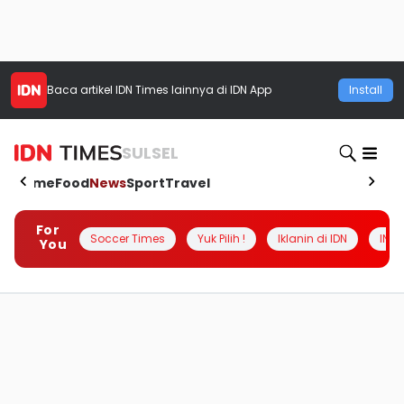
Baca artikel
IDN Times
lainnya di IDN App
Install
SULSEL
Home
Food
News
Sport
Travel
For
Soccer Times
Yuk Pilih !
Iklanin di IDN
INSI
You