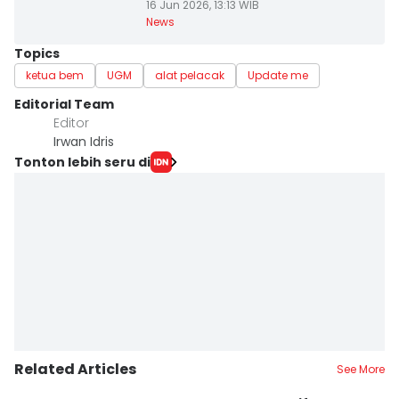
16 Jun 2026, 13:13 WIB
News
Topics
ketua bem
UGM
alat pelacak
Update me
Editorial Team
Editor
Irwan Idris
Tonton lebih seru di
Related Articles
See More