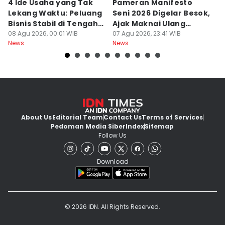
4 Ide Usaha yang Tak
Pameran Manifesto
S
Lekang Waktu: Peluang
Seni 2026 Digelar Besok,
I
Bisnis Stabil di Tengah
Ajak Maknai Ulang
d
Perubahan
08 Agu 2026, 00:01 WIB
Maritim
07 Agu 2026, 23:41 WIB
07
News
News
Ne
About Us
Editorial Team
Contact Us
Terms of Services
Pedoman Media Siber
Index
Sitemap
Follow Us
Download
© 2026 IDN. All Rights Reserved.