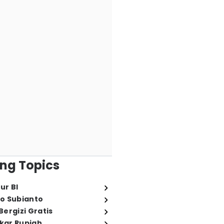
ng Topics
ur BI
o Subianto
ergizi Gratis
ukar Rupiah