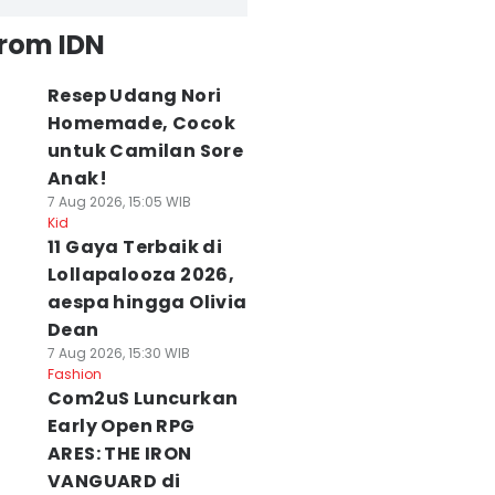
from IDN
Resep Udang Nori
Homemade, Cocok
untuk Camilan Sore
Anak!
7 Aug 2026, 15:05 WIB
Kid
11 Gaya Terbaik di
Lollapalooza 2026,
aespa hingga Olivia
Dean
7 Aug 2026, 15:30 WIB
Fashion
Com2uS Luncurkan
Early Open RPG
ARES: THE IRON
VANGUARD di