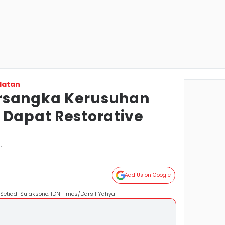
latan
rsangka Kerusuhan
 Dapat Restorative
r
Add Us on Google
Setiadi Sulaksono. IDN Times/Darsil Yahya