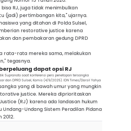
Agung Nomor 15 Tahun 2020.
 bisa RJ, juga tidak menimbulkan
u (jadi) pertimbangan kita," ujarnya.
asiswa yang ditahan di Polda Sulsel,
berian restorative justice karena
akan dan pembakaran gedung DPRD
na rata-rata mereka sama, melakukan
," tegasnya.
 berpeluang dapat opsi RJ
dik Supranoto saat konferensi pers penetapan tersangka
r dan DPRD Sulsel, Kamis (4/9/2025). IDN Times/Darsil Yahya
rsangka yang di bawah umur yang mungkin
orative justice. Mereka diprioritaskan
Justice (RJ) karena ada landasan hukum
u Undang-Undang Sistem Peradilan Pidana
 2012.