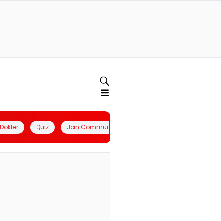
l Dokter
Quiz
Join Community