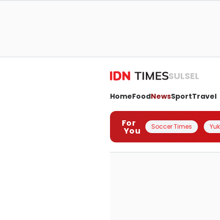
SULSEL
Home
Food
News
Sport
Travel
For
Soccer Times
Yuk 
You