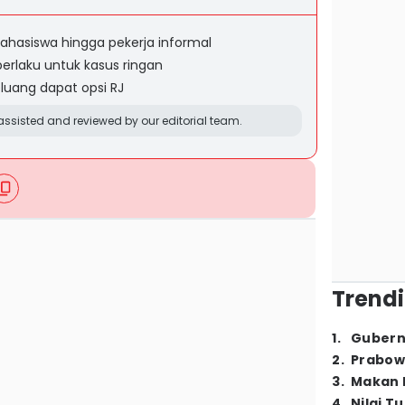
mahasiswa hingga pekerja informal
berlaku untuk kasus ringan
luang dapat opsi RJ
ssisted and reviewed by our editorial team.
Trendi
1
.
Gubern
2
.
Prabow
3
.
Makan B
4
.
Nilai T