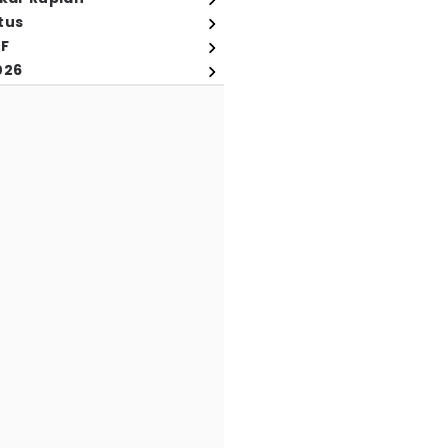
tus
FF
026