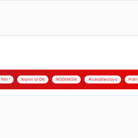
Pilih !
Iklanin di IDN
INSIDENESIA
#LokalBerdaya
Profi