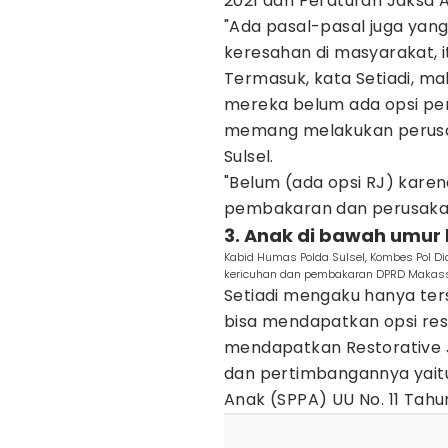
2021 dan Peraturan Jaksa 
"Ada pasal-pasal juga yang
keresahan di masyarakat, it
Termasuk, kata Setiadi, mah
mereka belum ada opsi pem
memang melakukan perus
Sulsel.
"Belum (ada opsi RJ) kare
pembakaran dan perusakan
3. Anak di bawah umur
Kabid Humas Polda Sulsel, Kombes Pol Di
kericuhan dan pembakaran DPRD Makassa
Setiadi mengaku hanya te
bisa mendapatkan opsi rest
mendapatkan Restorative 
dan pertimbangannya yait
Anak (SPPA) UU No. 11 Tahun