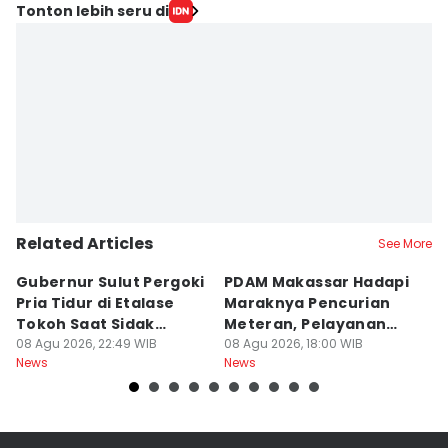
Tonton lebih seru di
Related Articles
See More
Gubernur Sulut Pergoki
PDAM Makassar Hadapi
P
Pria Tidur di Etalase
Maraknya Pencurian
M
Tokoh Saat Sidak
Meteran, Pelayanan
A
Gedung
08 Agu 2026, 22:49 WIB
Ikut Terdampak
08 Agu 2026, 18:00 WIB
K
08
News
News
Ne