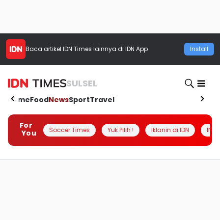
Baca artikel
IDN Times
lainnya di IDN App
Install
SULSEL
Home
Food
News
Sport
Travel
For
Soccer Times
Yuk Pilih !
Iklanin di IDN
INSI
You