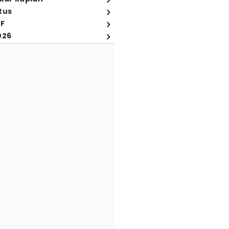
tus
FF
026