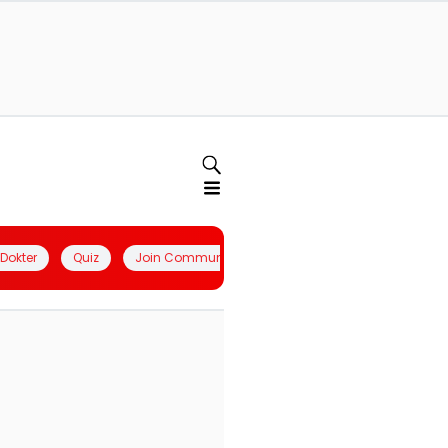
l Dokter
Quiz
Join Community