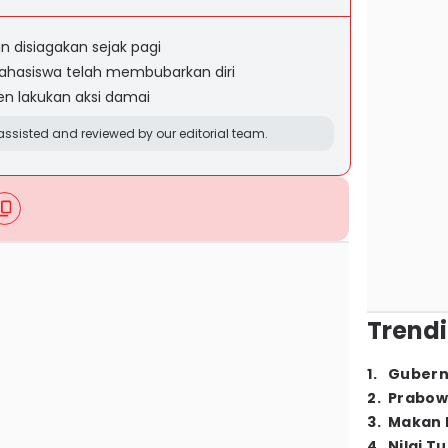
 disiagakan sejak pagi
mahasiswa telah membubarkan diri
n lakukan aksi damai
ssisted and reviewed by our editorial team.
Trendi
1
.
Gubern
2
.
Prabow
3
.
Makan B
4
.
Nilai T