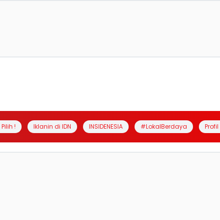
Pilih !
Iklanin di IDN
INSIDENESIA
#LokalBerdaya
Profi