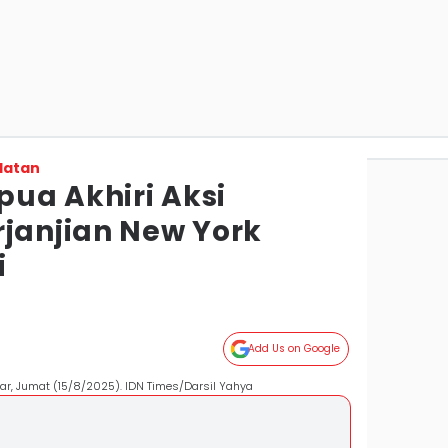
latan
ua Akhiri Aksi
rjanjian New York
i
Add Us on Google
, Jumat (15/8/2025). IDN Times/Darsil Yahya