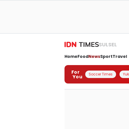
SULSEL
Home
Food
News
Sport
Travel
For
Soccer Times
Yuk 
You