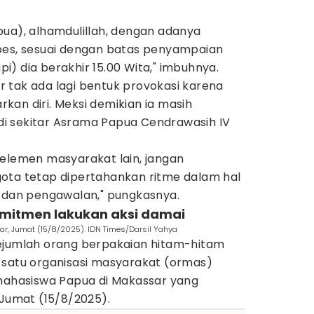
pua), alhamdulillah, dengan adanya
bes, sesuai dengan batas penyampaian
api) dia berakhir 15.00 Wita," imbuhnya.
 tak ada lagi bentuk provokasi karena
an diri. Meksi demikian ia masih
i sekitar Asrama Papua Cendrawasih IV
 elemen masyarakat lain, jangan
ota tetap dipertahankan ritme dalam hal
an pengawalan," pungkasnya.
mitmen lakukan aksi damai
, Jumat (15/8/2025). IDN Times/Darsil Yahya
ejumlah orang berpakaian hitam-hitam
 satu organisasi masyarakat (ormas)
hasiswa Papua di Makassar yang
 Jumat (15/8/2025).