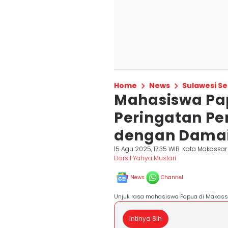
Home
News
Sulawesi Se
Mahasiswa Pap
Peringatan Pe
dengan Dama
15 Agu 2025, 17:35 WIB
Kota Makassar
Darsil Yahya Mustari
News
Channel
Unjuk rasa mahasiswa Papua di Makassar
Intinya Sih