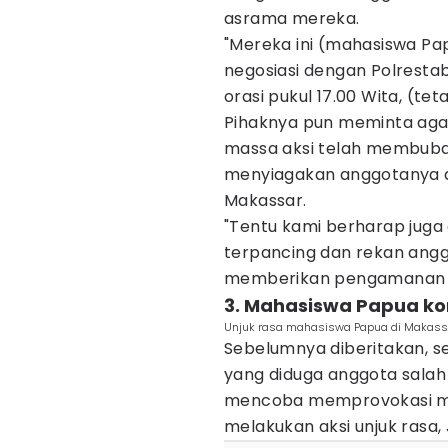
asrama mereka.
"Mereka ini (mahasiswa Pa
negosiasi dengan Polresta
orasi pukul 17.00 Wita, (tet
Pihaknya pun meminta agar
massa aksi telah membubark
menyiagakan anggotanya d
Makassar.
"Tentu kami berharap juga
terpancing dan rekan angg
memberikan pengamanan d
3. Mahasiswa Papua ko
Unjuk rasa mahasiswa Papua di Makassar
Sebelumnya diberitakan, s
yang diduga anggota salah
mencoba memprovokasi ma
melakukan aksi unjuk rasa,