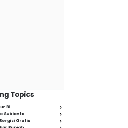
ng Topics
ur BI
o Subianto
ergizi Gratis
ukar Rupiah