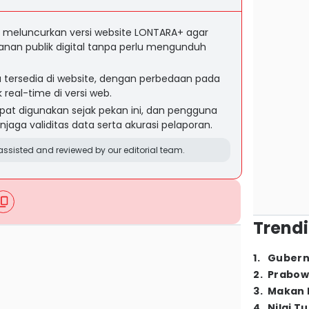
 meluncurkan versi website LONTARA+ agar
nan publik digital tanpa perlu mengunduh
juga tersedia di website, dengan perbedaan pada
k real-time di versi web.
pat digunakan sejak pekan ini, dan pengguna
njaga validitas data serta akurasi pelaporan.
ssisted and reviewed by our editorial team.
Trendi
1
.
Gubern
2
.
Prabow
3
.
Makan B
4
.
Nilai T