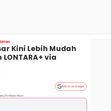
latan
r Kini Lebih Mudah
n LONTARA+ via
r
Add Us on Google
imes/Asrhawi Muin