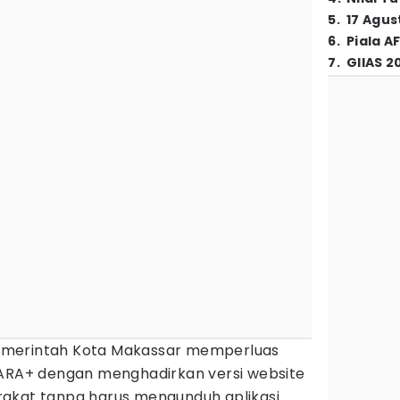
5
.
17 Agus
6
.
Piala A
7
.
GIIAS 2
merintah Kota Makassar memperluas
TARA+ dengan menghadirkan versi website
akat tanpa harus mengunduh aplikasi.