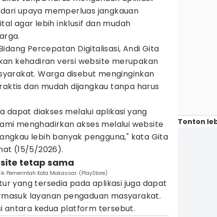
n dari upaya memperluas jangkauan
ital agar lebih inklusif dan mudah
arga.
idang Percepatan Digitalisasi, Andi Gita
kan kehadiran versi website merupakan
yarakat. Warga disebut menginginkan
praktis dan mudah dijangkau tanpa harus
 dapat diakses melalui aplikasi yang
Tonton leb
 kami menghadirkan akses melalui website
njangkau lebih banyak pengguna," kata Gita
umat (15/5/2026).
ebsite tetap sama
ik Pemerintah Kota Makassar. (PlayStore)
tur yang tersedia pada aplikasi juga dapat
termasuk layanan pengaduan masyarakat.
i antara kedua platform tersebut.