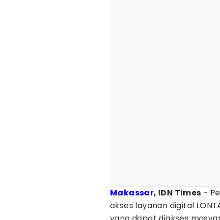
Makassar
, IDN Times
- Pe
akses layanan digital LON
yang dapat diakses masyar