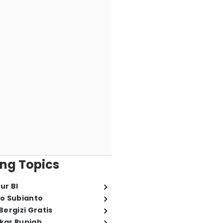
ng Topics
ur BI
o Subianto
ergizi Gratis
ukar Rupiah