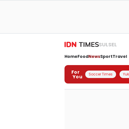
SULSEL
Home
Food
News
Sport
Travel
For
Soccer Times
Yuk 
You