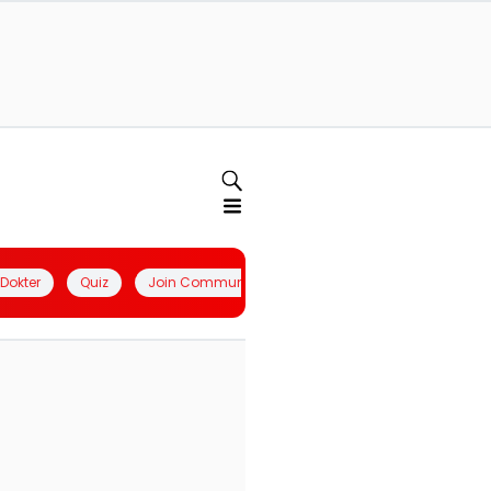
l Dokter
Quiz
Join Community