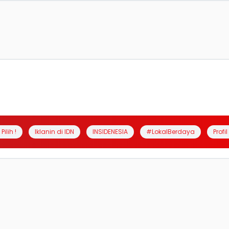
Pilih !
Iklanin di IDN
INSIDENESIA
#LokalBerdaya
Profi