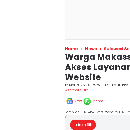
Home
News
Sulawesi Se
Warga Makassa
Akses Layana
Website
16 Mei 2026, 00:29 WIB
Kota Makassa
Ashrawi Muin
News
Channel
Tampilan LONTARA+ versi website. IDN T
Intinya Sih