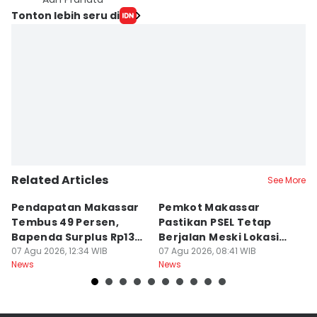
Tonton lebih seru di
Related Articles
See More
Pendapatan Makassar
Pemkot Makassar
W
Tembus 49 Persen,
Pastikan PSEL Tetap
Z
Bapenda Surplus Rp130
Berjalan Meski Lokasi
L
Miliar
07 Agu 2026, 12:34 WIB
Belum Final
07 Agu 2026, 08:41 WIB
07
News
News
Ne