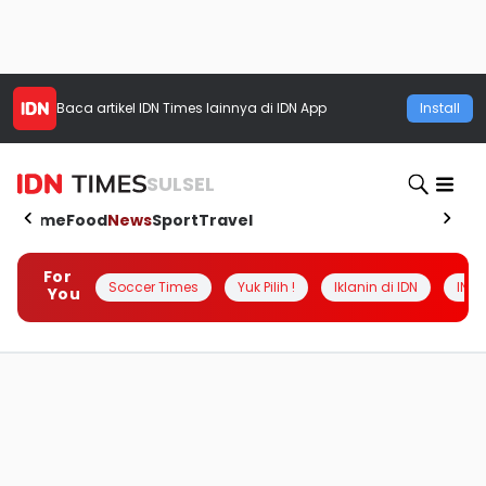
Baca artikel
IDN Times
lainnya di IDN App
Install
SULSEL
Home
Food
News
Sport
Travel
For
Soccer Times
Yuk Pilih !
Iklanin di IDN
INSI
You