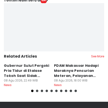
Tonton lebih seru di
Related Articles
See More
Gubernur Sulut Pergoki
PDAM Makassar Hadapi
P
Pria Tidur di Etalase
Maraknya Pencurian
M
Tokoh Saat Sidak
Meteran, Pelayanan
A
Gedung
08 Agu 2026, 22:49 WIB
Ikut Terdampak
08 Agu 2026, 18:00 WIB
K
08
News
News
Ne