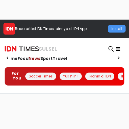
Baca artikel
IDN Times
lainnya di IDN App
Install
SULSEL
Home
Food
News
Sport
Travel
For
Soccer Times
Yuk Pilih !
Iklanin di IDN
INSI
You