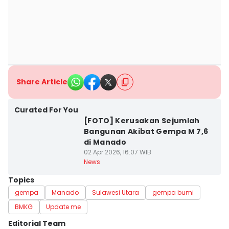
Share Article
Curated For You
[FOTO] Kerusakan Sejumlah
Bangunan Akibat Gempa M 7,6
di Manado
02 Apr 2026, 16:07 WIB
News
Topics
gempa
Manado
Sulawesi Utara
gempa bumi
BMKG
Update me
Editorial Team