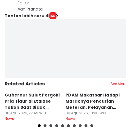
Editor
Aan Pranata
Tonton lebih seru di
Related Articles
See More
Gubernur Sulut Pergoki
PDAM Makassar Hadapi
P
Pria Tidur di Etalase
Maraknya Pencurian
M
Tokoh Saat Sidak
Meteran, Pelayanan
A
Gedung
08 Agu 2026, 22:49 WIB
Ikut Terdampak
08 Agu 2026, 18:00 WIB
K
08
News
News
Ne