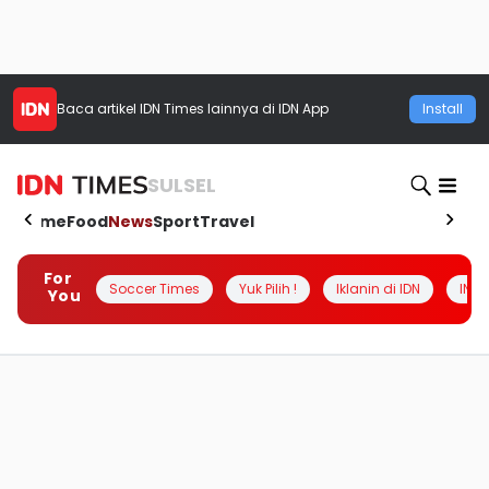
Baca artikel
IDN Times
lainnya di IDN App
Install
SULSEL
Home
Food
News
Sport
Travel
For
Soccer Times
Yuk Pilih !
Iklanin di IDN
INSI
You