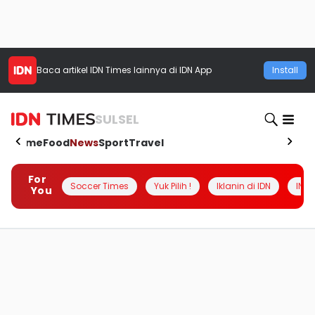
Baca artikel
IDN Times
lainnya di IDN App
Install
SULSEL
Home
Food
News
Sport
Travel
For
Soccer Times
Yuk Pilih !
Iklanin di IDN
INSI
You