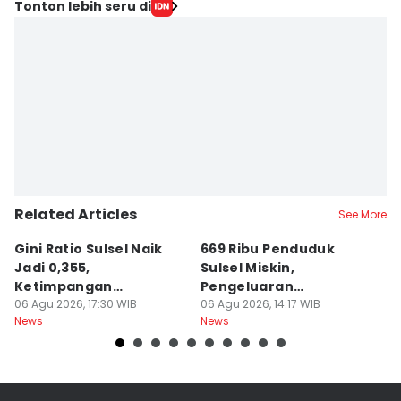
Tonton lebih seru di
Related Articles
See More
Gini Ratio Sulsel Naik
669 Ribu Penduduk
B
Jadi 0,355,
Sulsel Miskin,
T
Ketimpangan
Pengeluaran
D
Perdesaan Meningkat
06 Agu 2026, 17:30 WIB
Terbesarnya Rokok
06 Agu 2026, 14:17 WIB
P
06
News
News
Ne