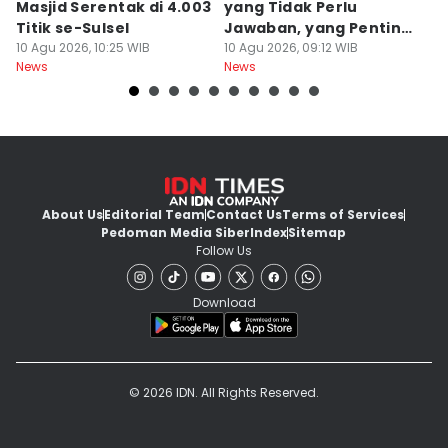
Masjid Serentak di 4.003
yang Tidak Perlu
P
Titik se-Sulsel
Jawaban, yang Penting
B
10 Agu 2026, 10:25 WIB
Maknanya
10 Agu 2026, 09:12 WIB
10
News
News
Ne
About Us
Editorial Team
Contact Us
Terms of Services
Pedoman Media Siber
Index
Sitemap
Follow Us
Download
© 2026 IDN. All Rights Reserved.