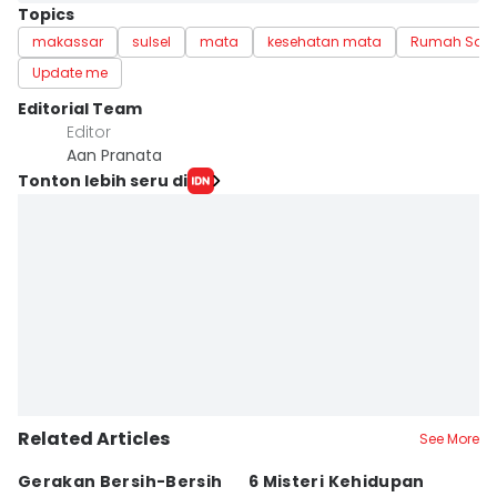
Topics
makassar
sulsel
mata
kesehatan mata
Rumah Saki
Update me
Editorial Team
Editor
Aan Pranata
Tonton lebih seru di
Related Articles
See More
Gerakan Bersih-Bersih
6 Misteri Kehidupan
U