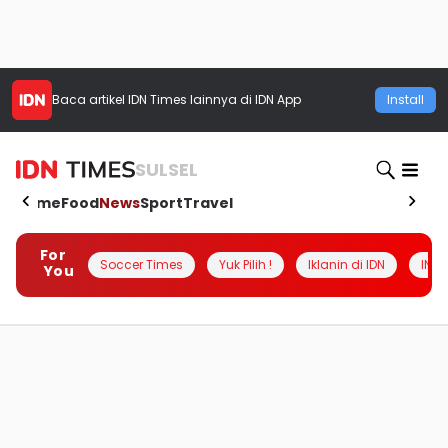
Baca artikel
IDN Times
lainnya di IDN App
Install
SULSEL
Home
Food
News
Sport
Travel
For
Soccer Times
Yuk Pilih !
Iklanin di IDN
INSI
You