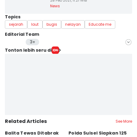
28 Feb 2021, 11:21 WIB
News
Topics
sejarah
laut
bugis
nelayan
Educate me
Editorial Team
3+
Editor
Tonton lebih seru di
Irwan Idris
Editor
Ach. Hidayat Alsair
Editor
Aan Pranata
Related Articles
See More
Balita Tewas Ditabrak
Polda Sulsel Siapkan 125
G