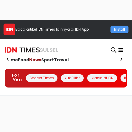
Baca artikel
IDN Times
lainnya di IDN App
Install
SULSEL
Home
Food
News
Sport
Travel
For
Soccer Times
Yuk Pilih !
Iklanin di IDN
INSI
You