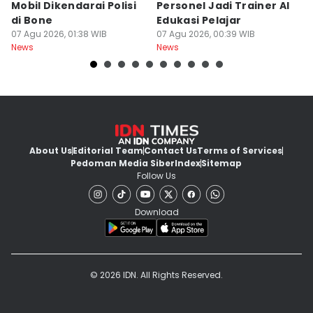
Mobil Dikendarai Polisi
Personel Jadi Trainer AI
M
di Bone
Edukasi Pelajar
H
07 Agu 2026, 01:38 WIB
07 Agu 2026, 00:39 WIB
T
06
News
News
Ne
About Us
Editorial Team
Contact Us
Terms of Services
Pedoman Media Siber
Index
Sitemap
Follow Us
Download
© 2026 IDN. All Rights Reserved.