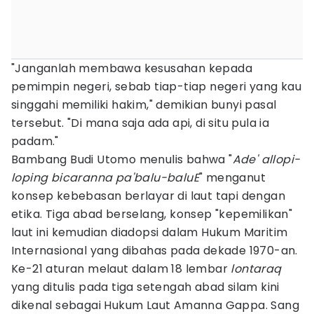
"Janganlah membawa kesusahan kepada
pemimpin negeri, sebab tiap-tiap negeri yang kau
singgahi memiliki hakim," demikian bunyi pasal
tersebut. "Di mana saja ada api, di situ pula ia
padam."
Bambang Budi Utomo menulis bahwa "
Ade' allopi-
loping bicaranna pa'balu-baluE
" menganut
konsep kebebasan berlayar di laut tapi dengan
etika. Tiga abad berselang, konsep "kepemilikan"
laut ini kemudian diadopsi dalam Hukum Maritim
Internasional yang dibahas pada dekade 1970-an.
Ke-21 aturan melaut dalam 18 lembar
lontaraq
yang ditulis pada tiga setengah abad silam kini
dikenal sebagai Hukum Laut Amanna Gappa. Sang