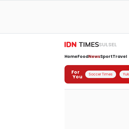
SULSEL
Home
Food
News
Sport
Travel
For
Soccer Times
Yuk 
You