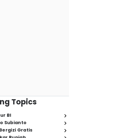
ng Topics
ur BI
o Subianto
ergizi Gratis
ukar Rupiah