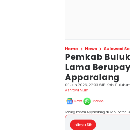
Home
News
Sulawesi Se
Pemkab Bulu
Lama Berupaya
Apparalang
09 Jun 2026, 22:03 WIB
Kab. Buluku
Ashrawi Muin
News
Channel
Tebing Pantai Apparalang di Kabupaten B
Intinya Sih