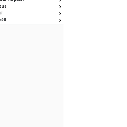
tus
FF
026