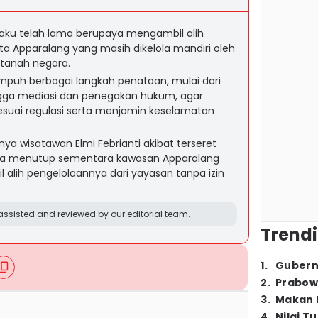
u telah lama berupaya mengambil alih
a Apparalang yang masih dikelola mandiri oleh
 tanah negara.
uh berbagai langkah penataan, mulai dari
gga mediasi dan penegakan hukum, agar
esuai regulasi serta menjamin keselamatan
ya wisatawan Elmi Febrianti akibat terseret
a menutup sementara kawasan Apparalang
alih pengelolaannya dari yayasan tanpa izin
ssisted and reviewed by our editorial team.
Trendi
1
.
Gubern
2
.
Prabow
3
.
Makan B
4
.
Nilai T