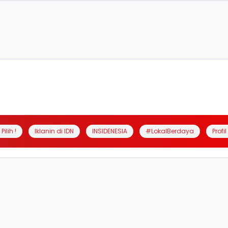
Pilih !
Iklanin di IDN
INSIDENESIA
#LokalBerdaya
Profi