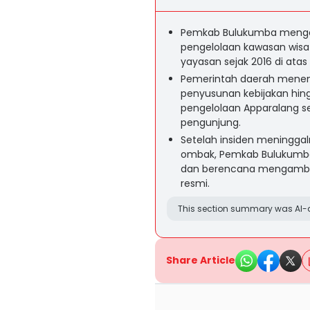
Pemkab Bulukumba mengak
pengelolaan kawasan wisat
yayasan sejak 2016 di atas
Pemerintah daerah menemp
penyusunan kebijakan hin
pengelolaan Apparalang s
pengunjung.
Setelah insiden meninggaln
ombak, Pemkab Bulukumb
dan berencana mengambil 
resmi.
This section summary was AI-a
Share Article