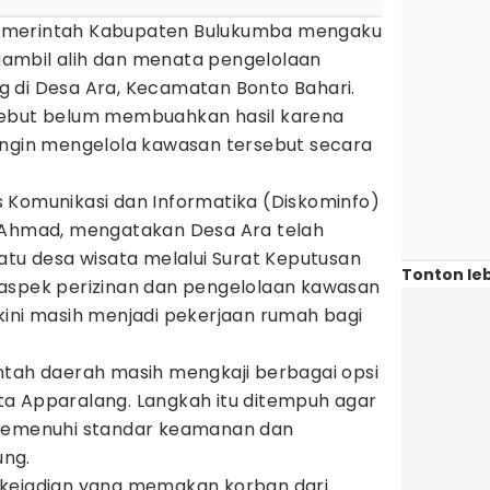
emerintah Kabupaten Bulukumba mengaku
ambil alih dan menata pengelolaan
 di Desa Ara, Kecamatan Bonto Bahari.
sebut belum membuahkan hasil karena
ingin mengelola kawasan tersebut secara
 Komunikasi dan Informatika (Diskominfo)
h Ahmad, mengatakan Desa Ara telah
atu desa wisata melalui Surat Keputusan
Tonton leb
aspek perizinan dan pengelolaan kawasan
kini masih menjadi pekerjaan rumah bagi
ntah daerah masih mengkaji berbagai opsi
a Apparalang. Langkah itu ditempuh agar
 memenuhi standar keamanan dan
ng.
 kejadian yang memakan korban dari