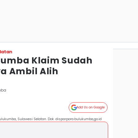
latan
kumba Klaim Sudah
 Ambil Alih
mba
Add Us on Google
ulukumba, Sulawesi Selatan. Dok. disparpora.bulukumba,go.id