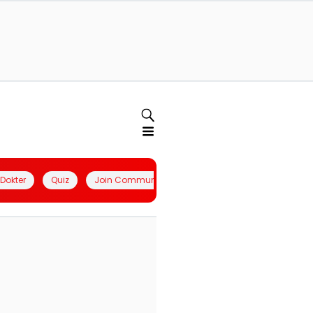
l Dokter
Quiz
Join Community