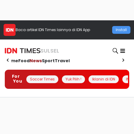
Baca artikel
IDN Times
lainnya di IDN App
Install
SULSEL
Home
Food
News
Sport
Travel
For
Soccer Times
Yuk Pilih !
Iklanin di IDN
INSI
You