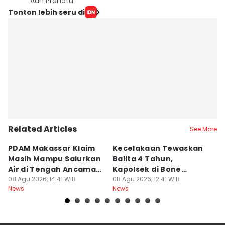
Aan Pranata
Tonton lebih seru di
Related Articles
See More
PDAM Makassar Klaim
Kecelakaan Tewaskan
P
Masih Mampu Salurkan
Balita 4 Tahun,
S
Air di Tengah Ancaman
Kapolsek di Bone
R
Kekeringan
08 Agu 2026, 14:41 WIB
Diperiksa Propam
08 Agu 2026, 12:41 WIB
P
08
News
News
Ne
K