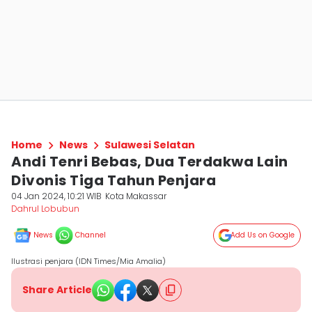
Home
News
Sulawesi Selatan
Andi Tenri Bebas, Dua Terdakwa Lain
Divonis Tiga Tahun Penjara
04 Jan 2024, 10:21 WIB
Kota Makassar
Dahrul Lobubun
News
Channel
Add Us on Google
Ilustrasi penjara (IDN Times/Mia Amalia)
Share Article