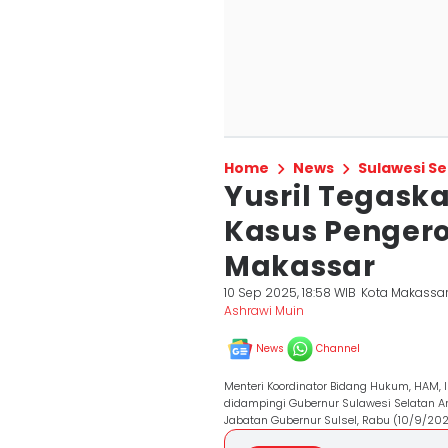
Home
News
Sulawesi Se
Yusril Tegas
Kasus Pengero
Makassar
10 Sep 2025, 18:58 WIB
Kota Makassa
Ashrawi Muin
News
Channel
Menteri Koordinator Bidang Hukum, HAM, 
didampingi Gubernur Sulawesi Selatan A
Jabatan Gubernur Sulsel, Rabu (10/9/20