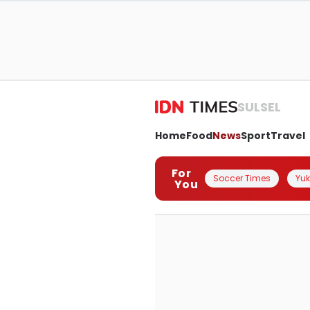
SULSEL
Home
Food
News
Sport
Travel
For
Soccer Times
Yuk 
You