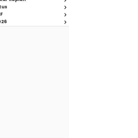
tus
FF
026