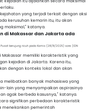
t kejadian itu dijalankan secara maksimal
erlaku.
ejahatan yang terjadi terkait dengan aksi
ada kerusuhan kemarin itu, itu akan
g maksimal," katanya.
han di Makassar dan Jakarta ada
 Pusat berujung ricuh pada Kamis (28/8/2025) sore. (IDN
i Makassar memiliki karakteristik yang
n kejadian di Jakarta. Karena itu,
kan dengan konteks lokal dan akan
nya melibatkan banyak mahasiswa yang
 lain-lain yang menyampaikan aspirasinya
 kan agak berbeda kasusnya," katanya.
ara signifikan perbedaan karakteristik
nya menekankan pemerintah