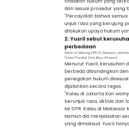
tindakan hukum yang terkai
dan sesuai prosedur yang b
"Percayalah bahwa semua k
unjuk rasa yang berujung p
dilakukan upaya hukum yan
2. Yusril sebut kerusu
perbedaan
Demo di Gedung DPR RI, Senayan, Jakarta
Times/Yosafat Diva Bayu Wisesa)
Menurut Yusril, kerusuhan d
berbeda dibandingkan denga
penegakan hukum disesuai
dijalankan secara tegas.
"Kalau di Jakarta kan wal
berunjuk rasa, aktivis dan
ke DPR. Kalau di Makassar
Namun dia menjelaskan sec
yang dimaksud. Yusril ha