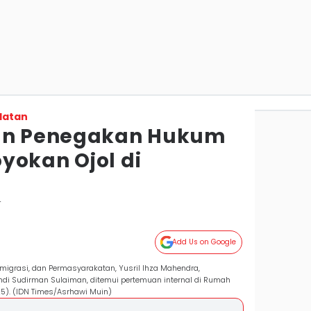
latan
kan Penegakan Hukum
yokan Ojol di
r
Add Us on Google
Imigrasi, dan Permasyarakatan, Yusril Ihza Mahendra,
ndi Sudirman Sulaiman, ditemui pertemuan internal di Rumah
25). (IDN Times/Asrhawi Muin)