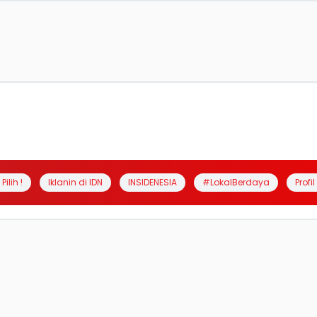
Pilih !
Iklanin di IDN
INSIDENESIA
#LokalBerdaya
Profi