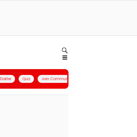
l Dokter
Quiz
Join Community