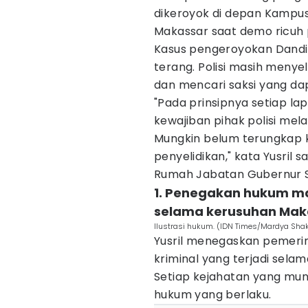
dikeroyok di depan Kampus 
Makassar saat demo ricuh 
Kasus pengeroyokan Dandi 
terang. Polisi masih menyel
dan mencari saksi yang da
"Pada prinsipnya setiap l
kewajiban pihak polisi mel
Mungkin belum terungkap k
penyelidikan," kata Yusril 
Rumah Jabatan Gubernur Su
1. Penegakan hukum ma
selama kerusuhan Mak
Ilustrasi hukum. (IDN Times/Mardya Shak
Yusril menegaskan pemeri
kriminal yang terjadi selam
Setiap kejahatan yang munc
hukum yang berlaku.