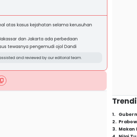
l atas kasus kejahatan selama kerusuhan
 Makassar dan Jakarta ada perbedaan
asus tewasnya pengemudi ojol Dandi
ssisted and reviewed by our editorial team.
Trendi
1
.
Gubern
2
.
Prabow
3
.
Makan B
4
.
Nilai T