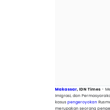
Makassar
, IDN Times
- Me
Imigrasi, dan Permasyarak
kasus
pengeroyokan
Rusmad
merupakan seorang pengem