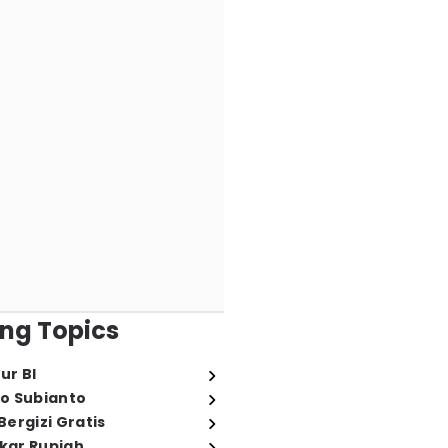
ng Topics
ur BI
o Subianto
ergizi Gratis
ukar Rupiah