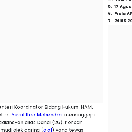
5
.
17 Agus
6
.
Piala A
7
.
GIIAS 2
nteri Koordinator Bidang Hukum, HAM,
atan,
Yusril Ihza Mahendra
, menanggapi
iansyah alias Dandi (26). Korban
udi ojek daring (
ojol
) yang tewas