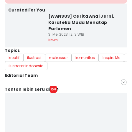
Curated For You
[WANSUS] Cerita Andi Jerni,
Karateka Muda Menatap
Parlemen
31 Mei 2023, 12:13 WIB
News
Topics
kreatif
ilustrasi
makassar
komunitas
Inspire Me
an
ilustrator indonesia
Editorial Team
Editor
Tonton lebih seru di
Irwan Idris
Editor
Ach. Hidayat Alsair