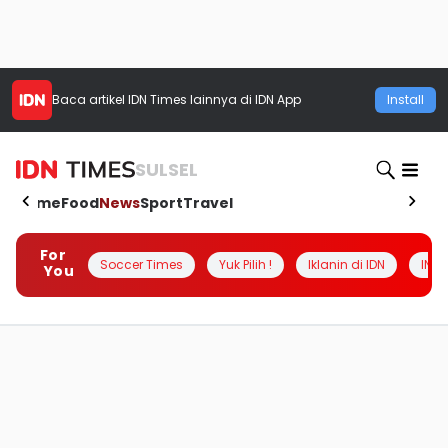
Baca artikel
IDN Times
lainnya di IDN App
Install
SULSEL
Home
Food
News
Sport
Travel
For
Soccer Times
Yuk Pilih !
Iklanin di IDN
INSI
You