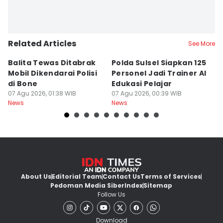
Related Articles
See More
Balita Tewas Ditabrak
Polda Sulsel Siapkan 125
G
Mobil Dikendarai Polisi
Personel Jadi Trainer AI
M
di Bone
Edukasi Pelajar
H
07 Agu 2026, 01:38 WIB
07 Agu 2026, 00:39 WIB
T
06
News
News
Ne
About Us
Editorial Team
Contact Us
Terms of Services
Pedoman Media Siber
Index
Sitemap
Follow Us
Download