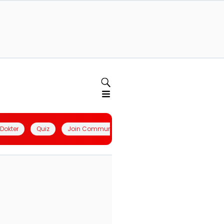
l Dokter
Quiz
Join Community