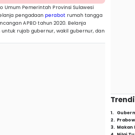
ro Umum Pemerintah Provinsi Sulawesi
elanja pengadaan
perabot
rumah tangga
Rancangan APBD tahun 2020. Belanja
 untuk rujab gubernur, wakil gubernur, dan
Trendi
1
.
Gubern
2
.
Prabow
3
.
Makan B
4
.
Nilai T