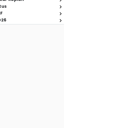
tus
FF
026