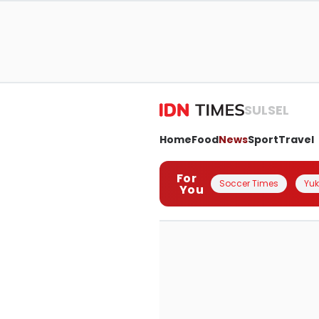
SULSEL
Home
Food
News
Sport
Travel
For
Soccer Times
Yuk 
You