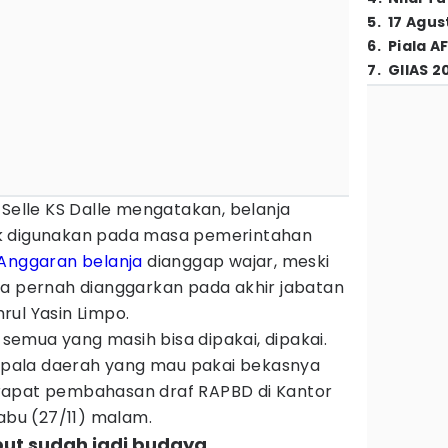
5
.
17 Agus
6
.
Piala A
7
.
GIIAS 2
Selle KS Dalle mengatakan, belanja
k digunakan pada masa pemerintahan
Anggaran belanja
dianggap wajar, meski
ja pernah dianggarkan pada akhir jabatan
rul Yasin Limpo.
, semua yang masih bisa dipakai, dipakai.
 kepala daerah yang mau pakai bekasnya
ai rapat pembahasan draf RAPBD di Kantor
Rabu (27/11) malam.
ebut sudah jadi budaya