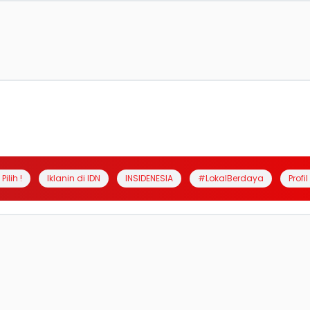
Pilih !
Iklanin di IDN
INSIDENESIA
#LokalBerdaya
Profi