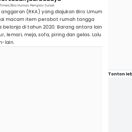
N Times/Biro Humas Pemprov Sulsel
 anggaran (RKA) yang diajukan Biro Umum
gai macam item perabot rumah tangga
belanja di tahun 2020. Barang antara lain
r, lemari, meja, sofa, piring dan gelas. Lalu
n-lain.
Tonton leb