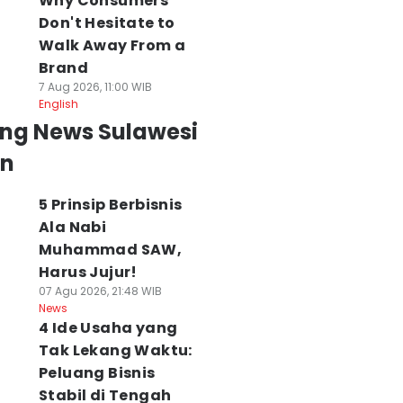
Why Consumers
Don't Hesitate to
Walk Away From a
Brand
7 Aug 2026, 11:00 WIB
English
ing News Sulawesi
an
5 Prinsip Berbisnis
Ala Nabi
Muhammad SAW,
Harus Jujur!
07 Agu 2026, 21:48 WIB
News
4 Ide Usaha yang
Tak Lekang Waktu:
Peluang Bisnis
Stabil di Tengah