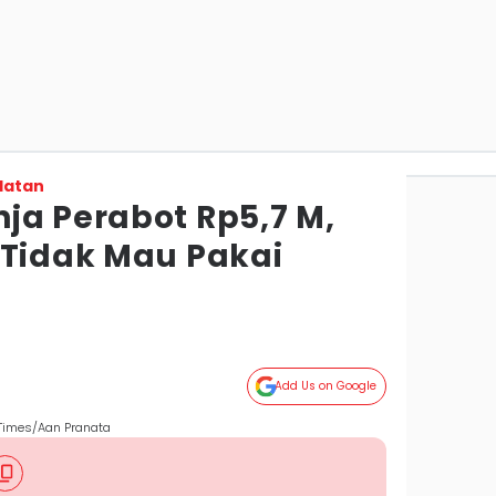
latan
ja Perabot Rp5,7 M,
 Tidak Mau Pakai
Add Us on Google
N Times/Aan Pranata