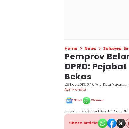
Home
News
Sulawesi Se
Pemprov Belan
DPRD: Pejabat
Bekas
28 Nov 2019, 07:10 WIB
Kota Makassar
Aan Pranata
News
Channel
Legislator DPRD Sulsel Selle KS Dalle. ID
Share Article