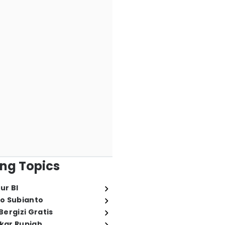
ng Topics
ur BI
o Subianto
ergizi Gratis
ukar Rupiah