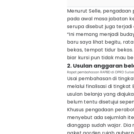
Menurut Selle, pengadaan p
pada awal masa jabatan kep
serupa disebut juga terjad
“Ini memang menjadi buday
baru saya lihat begitu, rat
bekas, tempat tidur bekas
biar kursi pun tidak mau b
2. Usulan anggaran bel
Rapat pembahasan RAPBD di DPRD Sulsel
Usai pembahasan di tingkat
melalui finalisasi di ting
usulan belanja yang diajuk
belum tentu disetujui sepe
Khusus pengadaan perabot 
menyebut ada sejumlah it
dianggap sudah wajar. Di
paket gorden rujab gubernur