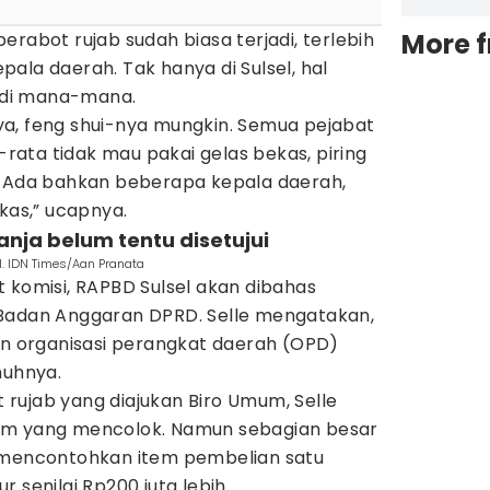
More 
erabot rujab sudah biasa terjadi, terlebih
ala daerah. Tak hanya di Sulsel, hal
i di mana-mana.
a, feng shui-nya mungkin. Semua pejabat
a-rata tidak mau pakai gelas bekas, piring
. Ada bahkan beberapa kepala daerah,
ekas,” ucapnya.
anja belum tentu disetujui
. IDN Times/Aan Pranata
 komisi, RAPBD Sulsel akan dibahas
kat Badan Anggaran DPRD. Selle mengatakan,
an organisasi perangkat daerah (OPD)
nuhnya.
rujab yang diajukan Biro Umum, Selle
em yang mencolok. Namun sebagian besar
a mencontohkan item pembelian satu
 senilai Rp200 juta lebih.