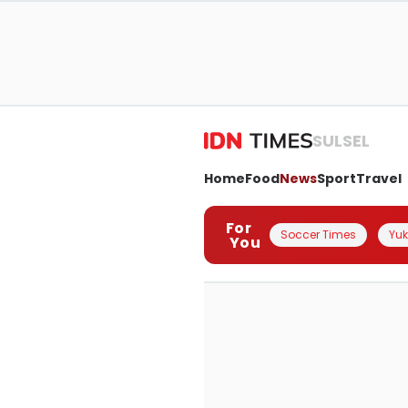
SULSEL
Home
Food
News
Sport
Travel
For
Soccer Times
Yuk 
You