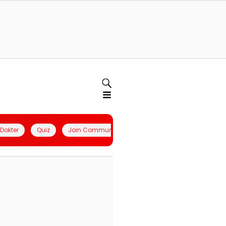
l Dokter
Quiz
Join Community