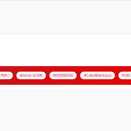
Pilih !
Iklanin di IDN
INSIDENESIA
#LokalBerdaya
Profi