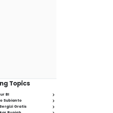
ng Topics
ur BI
o Subianto
ergizi Gratis
ukar Rupiah