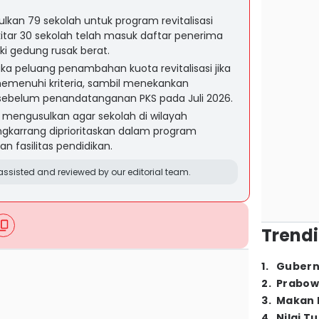
an 79 sekolah untuk program revitalisasi
tar 30 sekolah telah masuk daftar penerima
 gedung rusak berat.
peluang penambahan kuota revitalisasi jika
emenuhi kriteria, sambil menekankan
 sebelum penandatanganan PKS pada Juli 2026.
 mengusulkan agar sekolah di wilayah
karrang diprioritaskan dalam program
n fasilitas pendidikan.
ssisted and reviewed by our editorial team.
Trendi
1
.
Gubern
2
.
Prabow
3
.
Makan B
4
.
Nilai T