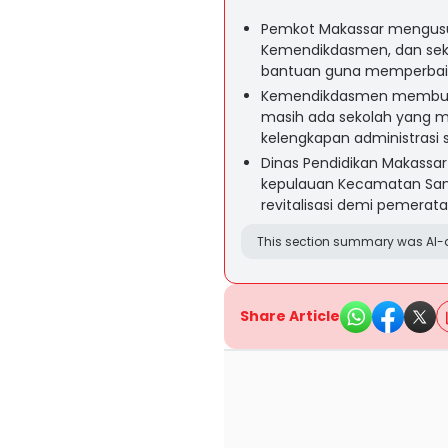
Pemkot Makassar mengusulk
Kemendikdasmen, dan seki
bantuan guna memperbaiki
Kemendikdasmen membuka 
masih ada sekolah yang m
kelengkapan administrasi
Dinas Pendidikan Makassar
kepulauan Kecamatan Sang
revitalisasi demi pemerataa
This section summary was AI-a
Share Article