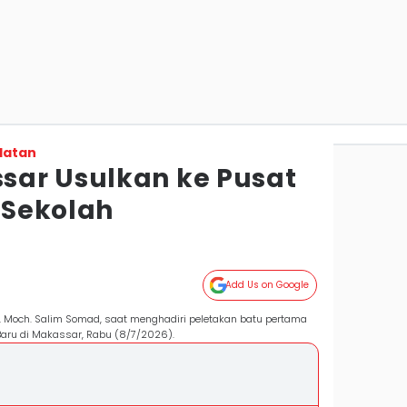
latan
ar Usulkan ke Pusat
9 Sekolah
Add Us on Google
 Moch. Salim Somad, saat menghadiri peletakan batu pertama
aru di Makassar, Rabu (8/7/2026).