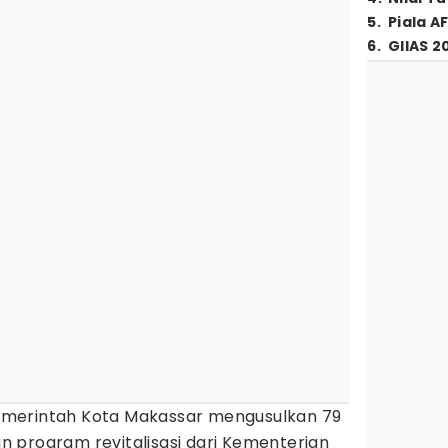
5
.
Piala A
6
.
GIIAS 2
merintah Kota Makassar mengusulkan 79
program revitalisasi dari Kementerian