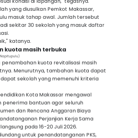
uai kondisi di lapangan," tegasnya.
olah yang diusulkan Pemkot Makassar,
dulu masuk tahap awal. Jumlah tersebut
i sekitar 30 sekolah yang masuk daftar
asi.
ik," katanya.
n kuota masih terbuka
 Napitupulu)
 penambahan kuota revitalisasi masih
utnya. Menurutnya, tambahan kuota dapat
erdapat sekolah yang memenuhi kriteria
 Pendidikan Kota Makassar mengawal
ah penerima bantuan agar seluruh
kumen dan Rencana Anggaran Biaya
nandatanganan Perjanjian Kerja Sama
langsung pada 16-20 Juli 2026.
h diundang untuk penandatanganan PKS,