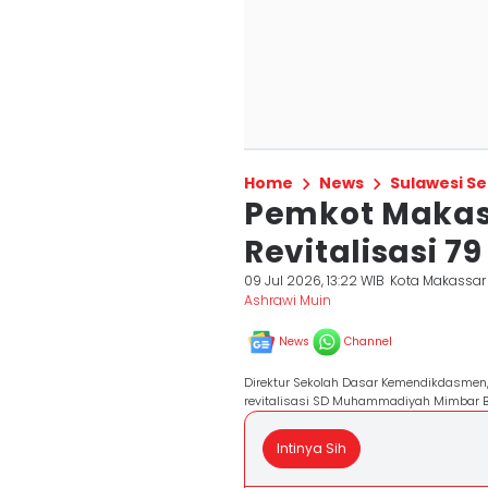
Home
News
Sulawesi Se
Pemkot Makass
Revitalisasi 7
09 Jul 2026, 13:22 WIB
Kota Makassar
Ashrawi Muin
News
Channel
Direktur Sekolah Dasar Kemendikdasmen,
revitalisasi SD Muhammadiyah Mimbar B
Intinya Sih