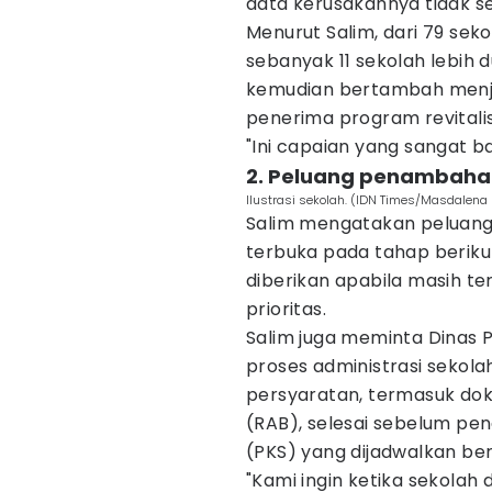
data kerusakannya tidak ses
Menurut Salim, dari 79 sek
sebanyak 11 sekolah lebih 
kemudian bertambah menjad
penerima program revitalis
"Ini capaian yang sangat ba
2. Peluang penambaha
Ilustrasi sekolah. (IDN Times/Masdalena
Salim mengatakan peluang
terbuka pada tahap berik
diberikan apabila masih t
prioritas.
Salim juga meminta Dinas
proses administrasi sekol
persyaratan, termasuk do
(RAB), selesai sebelum pe
(PKS) yang dijadwalkan ber
"Kami ingin ketika sekola