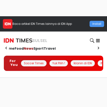
Baca artikel
IDN Times
lainnya di IDN App
Install
SULSEL
Home
Food
News
Sport
Travel
For
Soccer Times
Yuk Pilih !
Iklanin di IDN
INSI
You