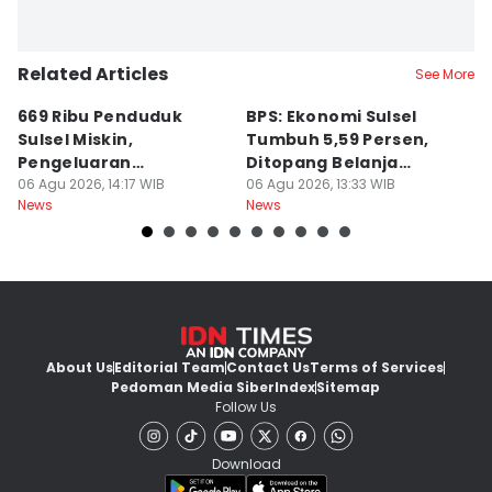
Related Articles
See More
669 Ribu Penduduk
BPS: Ekonomi Sulsel
B
Sulsel Miskin,
Tumbuh 5,59 Persen,
P
Pengeluaran
Ditopang Belanja
M
Terbesarnya Rokok
06 Agu 2026, 14:17 WIB
Pemerintah
06 Agu 2026, 13:33 WIB
B
06
News
News
Ne
About Us
Editorial Team
Contact Us
Terms of Services
Pedoman Media Siber
Index
Sitemap
Follow Us
Download