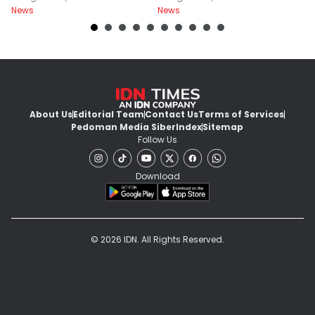
News
News
Ne
About Us
Editorial Team
Contact Us
Terms of Services
Pedoman Media Siber
Index
Sitemap
Follow Us
Download
© 2026 IDN. All Rights Reserved.