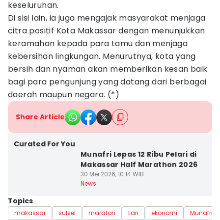
keseluruhan.
Di sisi lain, ia juga mengajak masyarakat menjaga
citra positif Kota Makassar dengan menunjukkan
keramahan kepada para tamu dan menjaga
kebersihan lingkungan. Menurutnya, kota yang
bersih dan nyaman akan memberikan kesan baik
bagi para pengunjung yang datang dari berbagai
daerah maupun negara. (*)
Share Article
Curated For You
Munafri Lepas 12 Ribu Pelari di
Makassar Half Marathon 2026
30 Mei 2026, 10:14 WIB
News
Topics
makassar
sulsel
maraton
Lari
ekonomi
Munafri A