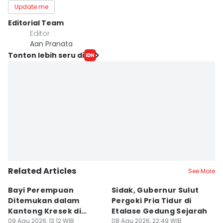
Update me
Editorial Team
Editor
Aan Pranata
Tonton lebih seru di
Related Articles
See More
Bayi Perempuan
Sidak, Gubernur Sulut
P
Ditemukan dalam
Pergoki Pria Tidur di
M
Kantong Kresek di
Etalase Gedung Sejarah
M
Pinggir Jalan Gowa
09 Agu 2026, 13:12 WIB
08 Agu 2026, 22:49 WIB
I
08