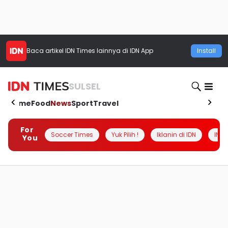
Baca artikel
IDN Times
lainnya di IDN App
Install
SULSEL
Home
Food
News
Sport
Travel
For
Soccer Times
Yuk Pilih !
Iklanin di IDN
INSI
You