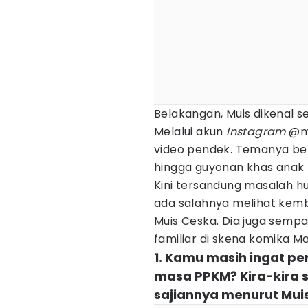
Belakangan, Muis dikenal 
Melalui akun
Instagram
@mu
video pendek. Temanya bera
hingga guyonan khas anak
Kini tersandung masalah h
ada salahnya melihat kem
Muis Ceska. Dia juga semp
familiar di skena komika M
1. Kamu masih ingat p
masa PPKM? Kira-kira s
sajiannya menurut Mui