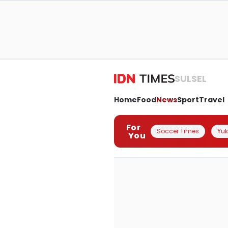
SULSEL
Home
Food
News
Sport
Travel
For
Soccer Times
Yuk 
You