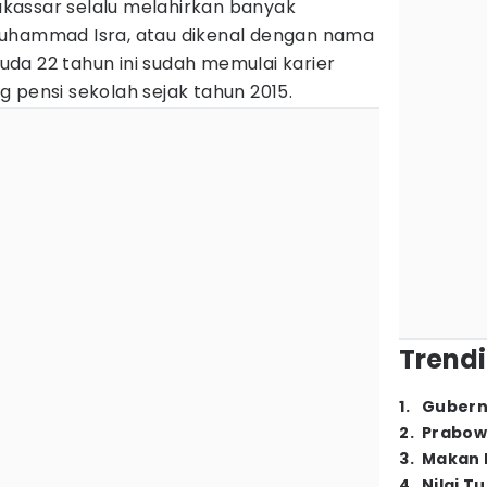
kassar selalu melahirkan banyak
Muhammad Isra, atau dikenal dengan nama
da 22 tahun ini sudah memulai karier
 pensi sekolah sejak tahun 2015.
Trendi
1
.
Gubern
2
.
Prabow
3
.
Makan B
4
.
Nilai T