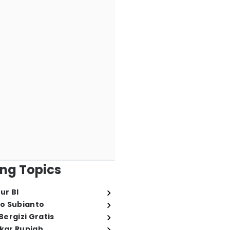
ng Topics
ur BI
o Subianto
ergizi Gratis
ukar Rupiah