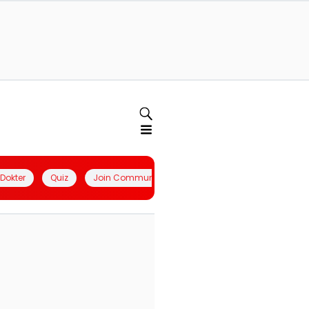
l Dokter
Quiz
Join Community