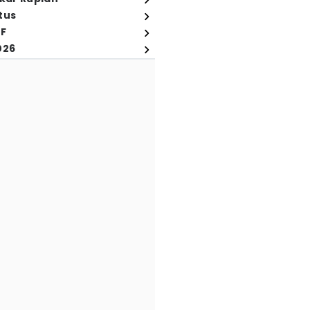
tus
FF
026