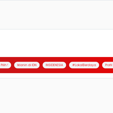
Pilih !
Iklanin di IDN
INSIDENESIA
#LokalBerdaya
Profi