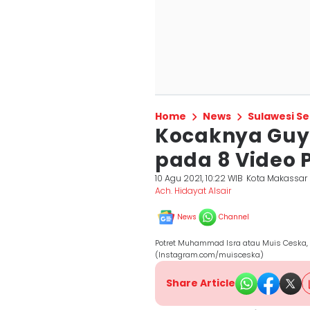
Home
News
Sulawesi Se
Kocaknya Guy
pada 8 Video 
10 Agu 2021, 10:22 WIB
Kota Makassar
Ach. Hidayat Alsair
News
Channel
Potret Muhammad Isra atau Muis Ceska, 
(Instagram.com/muisceska)
Share Article