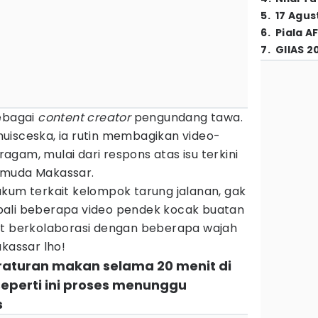
5
.
17 Agus
6
.
Piala A
7
.
GIIAS 2
sebagai
content creator
pengundang tawa.
isceska, ia rutin membagikan video-
gam, mulai dari respons atas isu terkini
 muda Makassar.
ukum terkait kelompok tarung jalanan, gak
bali beberapa video pendek kocak buatan
at berkolaborasi dengan beberapa wajah
akassar lho!
eraturan makan selama 20 menit di
eperti ini proses menunggu
s