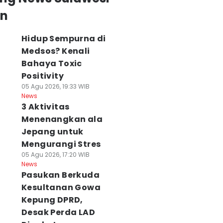
an
Hidup Sempurna di
Medsos? Kenali
Bahaya Toxic
Positivity
05 Agu 2026, 19:33 WIB
News
3 Aktivitas
Menenangkan ala
Jepang untuk
Mengurangi Stres
05 Agu 2026, 17:20 WIB
News
Pasukan Berkuda
Kesultanan Gowa
Kepung DPRD,
PS: Ekonomi
BPS Catat
Pemprov Sulsel
Desak Perda LAD
ulsel Tumbuh
Pengangguran
Genjot Perbaika