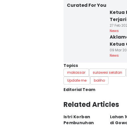
Curated For You
Ketua 
Terjar
27 Feb 202
News
Aklama
Ketua 
09 Mar 202
News
Topics
makassar
sulawesi selatan
Update me
baliho
Editorial Team
Editor
Related Articles
Irwan Idris
Istri Korban
Lahan 
Editor
Pembunuhan
di Gowa
Ashrawi Muin