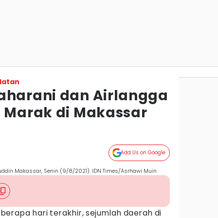
latan
aharani dan Airlangga
i Marak di Makassar
Add Us on Google
auddin Makassar, Senin (9/8/2021). IDN Times/Asrhawi Muin
berapa hari terakhir, sejumlah daerah di