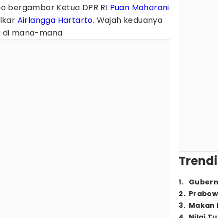
liho bergambar Ketua DPR RI
Puan Maharani
lkar
Airlangga Hartarto
. Wajah keduanya
 di mana-mana.
Trendi
1
.
Gubern
2
.
Prabow
3
.
Makan B
4
.
Nilai T