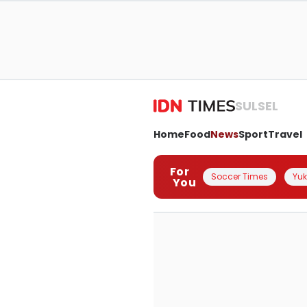
SULSEL
Home
Food
News
Sport
Travel
For
Soccer Times
Yuk 
You