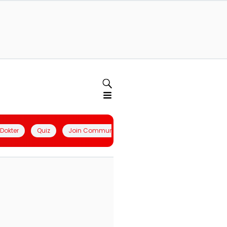
l Dokter
Quiz
Join Community