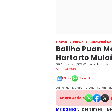
Home
News
Sulawesi Se
Baliho Puan M
Hartarto Mula
09 Agu 2021, 17:09 WIB
Kota Makassar
Ashrawi Muin
News
Channel
Baliho Puan Maharani di Jalan Sultan Al
Share Article
Makassar
, IDN Times
- Be