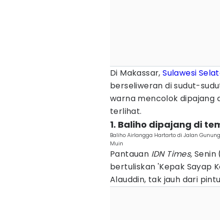
Di Makassar,
Sulawesi Sela
berseliweran di sudut-sudu
warna mencolok dipajang d
terlihat.
1. Baliho dipajang di t
Baliho Airlangga Hartarto di Jalan Gunu
Muin
Pantauan
IDN Times,
Senin 
bertuliskan 'Kepak Sayap K
Alauddin, tak jauh dari pi