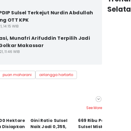
Selat
PDIP Sulsel Terkejut Nurdin Abdullah
ing OTT KPK
1, 14:15 WIB
si, Munafri Arifuddin Terpilih Jadi
Golkar Makassar
1, 11:46 WIB
puan maharani
airlangga hartarto
See More
100 Hektare
Gini Ratio Sulsel
669 Ribu Penduduk
B
 Disiapkan
Naik Jadi 0,355,
Sulsel Miskin,
S