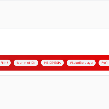
Pilih !
Iklanin di IDN
INSIDENESIA
#LokalBerdaya
Profi