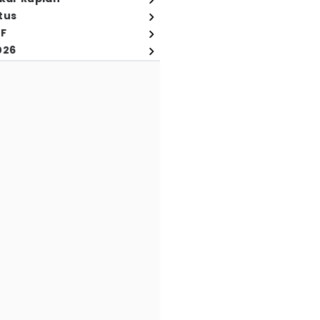
tus
FF
026