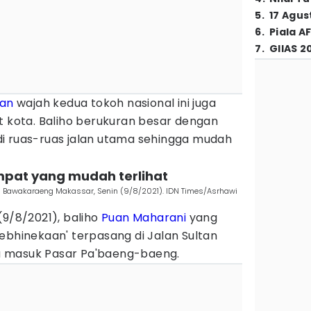
5
.
17 Agus
6
.
Piala A
7
.
GIIAS 2
tan
wajah kedua tokoh nasional ini juga
t kota. Baliho berukuran besar dengan
i ruas-ruas jalan utama sehingga mudah
empat yang mudah terlihat
ng Bawakaraeng Makassar, Senin (9/8/2021). IDN Times/Asrhawi
(9/8/2021), baliho
Puan Maharani
yang
ebhinekaan' terpasang di Jalan Sultan
ntu masuk Pasar Pa'baeng-baeng.