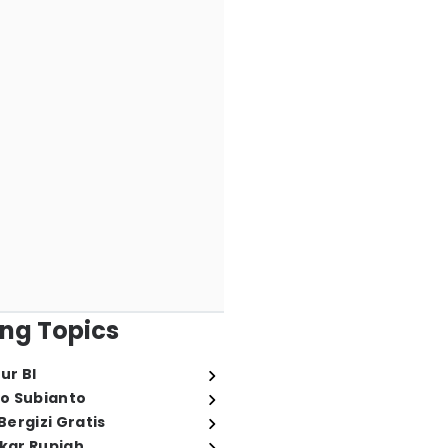
ng Topics
ur BI
o Subianto
ergizi Gratis
ukar Rupiah