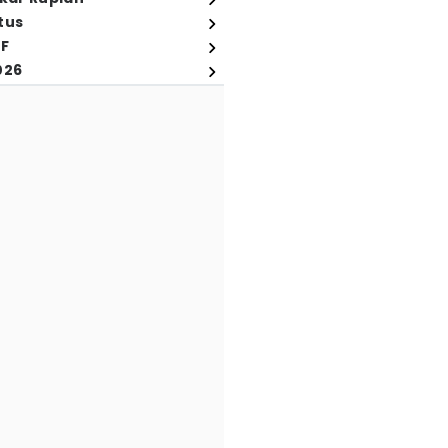
tus
FF
026