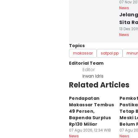
07 Nov 201
News
Jelang
Sita R
13 Des 201
News
Topics
makassar
satpol pp
minum
Editorial Team
Editor
Irwan Idris
Related Articles
Pendapatan
Pemkot
Makassar Tembus
Pastika
49 Persen,
Tetap B
Bapenda Surplus
Meski L
Rp130 Miliar
Belum F
07 Agu 2026, 12:34 WIB
07 Agu 20
News
News