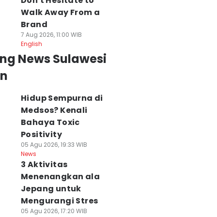
Don't Hesitate to
Walk Away From a
Brand
7 Aug 2026, 11:00 WIB
English
ing News Sulawesi
an
Hidup Sempurna di
Medsos? Kenali
Bahaya Toxic
Positivity
05 Agu 2026, 19:33 WIB
lda Sulsel
News
Gunung Soputan
Istri Korban
3 Aktivitas
iapkan 125
Sulut Masih
Pembunuhan
ersonel Jadi
Berasap, 713
Sekeluarga di Pa
Menenangkan ala
ainer AI Edukasi
Hektare Hangus
Meninggal di
Jepang untuk
lajar
Terbakar
Rumah Sakit
Mengurangi Stres
 Agu 2026, 00:39 WIB
06 Agu 2026, 23:49 WIB
06 Agu 2026, 23:46 WI
05 Agu 2026, 17:20 WIB
ws
News
News