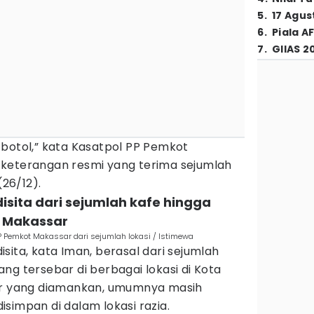
5
.
17 Agus
6
.
Piala A
7
.
GIIAS 2
 botol,” kata Kasatpol PP Pemkot
keterangan resmi yang terima sejumlah
(26/12).
isita dari sejumlah kafe hingga
a Makassar
P Pemkot Makassar dari sejumlah lokasi / Istimewa
sita, kata Iman, berasal dari sejumlah
ng tersebar di berbagai lokasi di Kota
bir yang diamankan, umumnya masih
simpan di dalam lokasi razia.