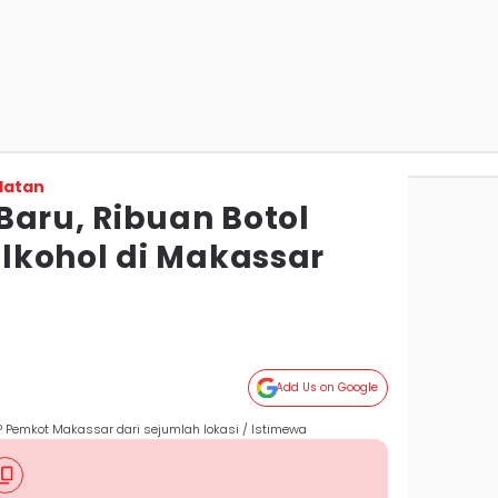
latan
Baru, Ribuan Botol
kohol di Makassar
Add Us on Google
P Pemkot Makassar dari sejumlah lokasi / Istimewa