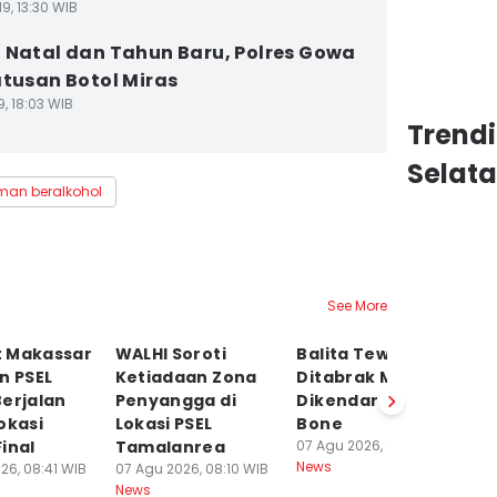
9, 13:30 WIB
 Natal dan Tahun Baru, Polres Gowa
atusan Botol Miras
9, 18:03 WIB
Trend
Selat
an beralkohol
See More
 Makassar
WALHI Soroti
Balita Tewas
Po
n PSEL
Ketiadaan Zona
Ditabrak Mobil
S
erjalan
Penyangga di
Dikendarai Polisi di
P
okasi
Lokasi PSEL
Bone
Tr
inal
Tamalanrea
07 Agu 2026, 01:38 WIB
Pe
News
26, 08:41 WIB
07 Agu 2026, 08:10 WIB
07
News
Ne