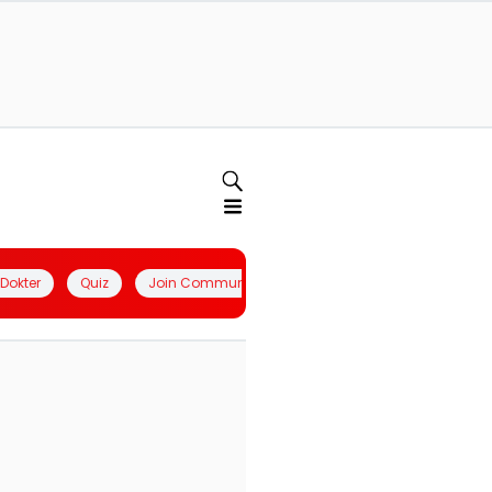
l Dokter
Quiz
Join Community