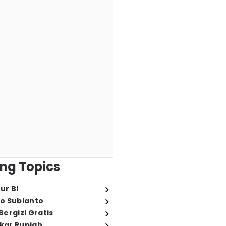
ng Topics
ur BI
o Subianto
ergizi Gratis
ukar Rupiah