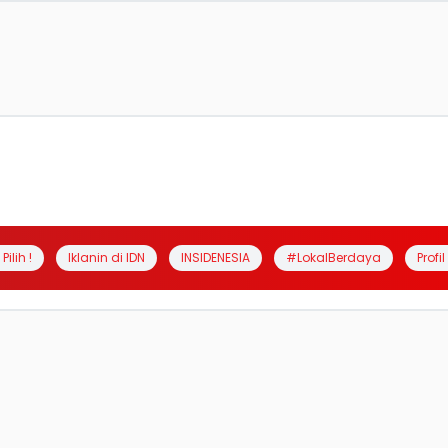
Pilih !
Iklanin di IDN
INSIDENESIA
#LokalBerdaya
Profi