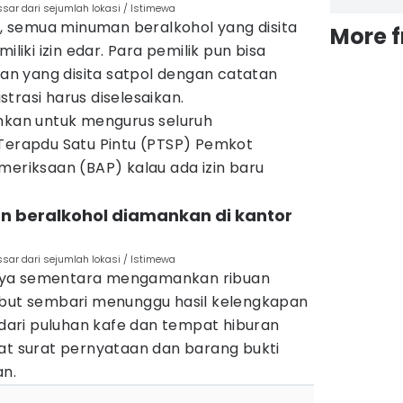
sar dari sejumlah lokasi / Istimewa
an, semua minuman beralkohol yang disita
More 
iliki izin edar. Para pemilik pun bisa
n yang disita satpol dengan catatan
trasi harus diselesaikan.
ahkan untuk mengurus seluruh
 Terapdu Satu Pintu (PTSP) Pemkot
meriksaan (BAP) kalau ada izin baru
n beralkohol diamankan di kantor
sar dari sejumlah lokasi / Istimewa
haknya sementara mengamankan ribuan
ebut sembari menunggu hasil kelengkapan
i dari puluhan kafe dan tempat hiburan
uat surat pernyataan dan barang bukti
an.