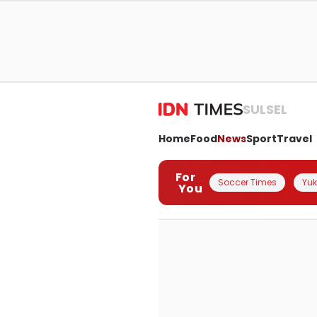
SULSEL
Home
Food
News
Sport
Travel
For
Soccer Times
Yuk 
You