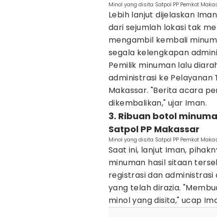
Minol yang disita Satpol PP Pemkot Makas
Lebih lanjut dijelaskan Im
dari sejumlah lokasi tak mem
mengambil kembali minuma
segala kelengkapan adminis
Pemilik minuman lalu diar
administrasi ke Pelayanan
Makassar. "Berita acara pe
dikembalikan," ujar Iman.
3. Ribuan botol minuma
Satpol PP Makassar
Minol yang disita Satpol PP Pemkot Makas
Saat ini, lanjut Iman, pi
minuman hasil sitaan ters
registrasi dan administras
yang telah dirazia. "Memb
minol yang disita," ucap Im