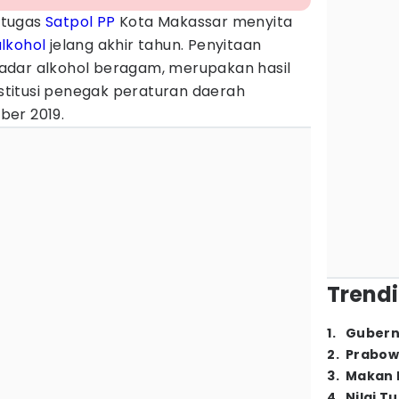
etugas
Satpol PP
Kota Makassar menyita
lkohol
jelang akhir tahun. Penyitaan
adar alkohol beragam, merupakan hasil
institusi penegak peraturan daerah
ber 2019.
Trendi
1
.
Gubern
2
.
Prabow
3
.
Makan B
4
.
Nilai T