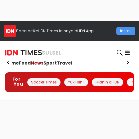
Baca artikel
IDN Times
lainnya di IDN App
Install
SULSEL
Home
Food
News
Sport
Travel
For
Soccer Times
Yuk Pilih !
Iklanin di IDN
INSI
You