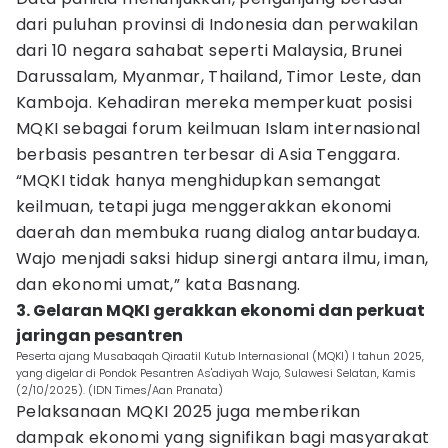
dari puluhan provinsi di Indonesia dan perwakilan
dari 10 negara sahabat seperti Malaysia, Brunei
Darussalam, Myanmar, Thailand, Timor Leste, dan
Kamboja. Kehadiran mereka memperkuat posisi
MQKI sebagai forum keilmuan Islam internasional
berbasis pesantren terbesar di Asia Tenggara.
“MQKI tidak hanya menghidupkan semangat
keilmuan, tetapi juga menggerakkan ekonomi
daerah dan membuka ruang dialog antarbudaya.
Wajo menjadi saksi hidup sinergi antara ilmu, iman,
dan ekonomi umat,” kata Basnang.
3. Gelaran MQKI gerakkan ekonomi dan perkuat
jaringan pesantren
Peserta ajang Musabaqah Qiraatil Kutub Internasional (MQKI) I tahun 2025,
yang digelar di Pondok Pesantren As'adiyah Wajo, Sulawesi Selatan, Kamis
(2/10/2025). (IDN Times/Aan Pranata)
Pelaksanaan MQKI 2025 juga memberikan
dampak ekonomi yang signifikan bagi masyarakat