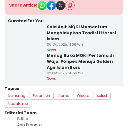
Share Article
Curated For You
Said Aqil: MQKI Momentum
Menghidupkan Tradisi Literasi
Islam
06 Okt 2025, 11:06 WIB
News
Menag Buka MQKI Pertama di
Wajo: Ponpes Menuju Golden
Age Islam Baru
02 Okt 2025, 14:59 WIB
News
Topics
Kemenag
Pesantren
Ulama
Wisata
sulsel
Update me
Editorial Team
Editor
Aan Pranata