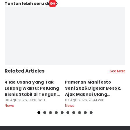
Tonton lebih seru di
Related Articles
See More
4 Ide Usaha yang Tak
Pameran Manifesto
S
Lekang Waktu: Peluang
Seni 2026 Digelar Besok,
I
Bisnis Stabil di Tengah
Ajak Maknai Ulang
d
Perubahan
08 Agu 2026, 00:01 WIB
Maritim
07 Agu 2026, 23:41 WIB
07
News
News
Ne