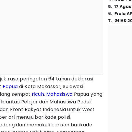
5
.
17 Agus
6
.
Piala A
7
.
GIIAS 2
juk rasa peringatan 64 tahun deklarasi
t
Papua
di Kota Makassar, Sulawesi
 siang sempat
ricuh
.
Mahasiswa
Papua yang
idaritas Pelajar dan Mahasiswa Peduli
an Front Rakyat Indonesia untuk West
erlari menuju barikade polisi.
edang dan memukuli barisan barikade