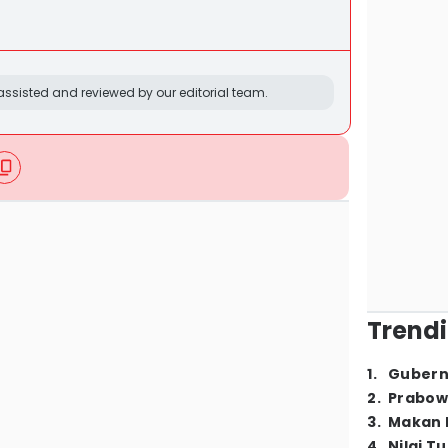
ssisted and reviewed by our editorial team.
Trendi
1
.
Gubern
2
.
Prabow
3
.
Makan B
4
.
Nilai T