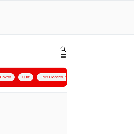
l Dokter
Quiz
Join Community