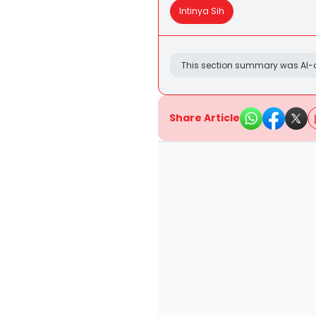
Intinya Sih
This section summary was AI-a
Share Article