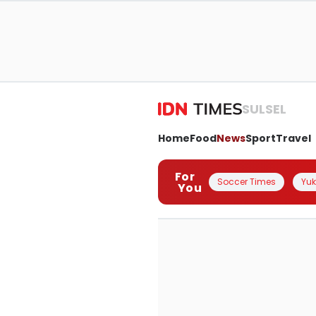
SULSEL
Home
Food
News
Sport
Travel
For
Soccer Times
Yuk 
You