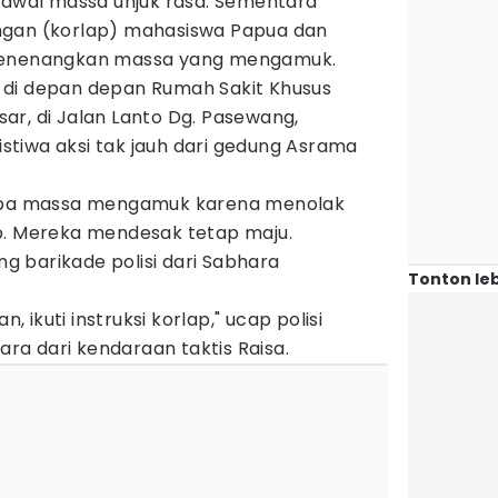
ngawal massa unjuk rasa. Sementara
ngan (korlap) mahasiswa Papua dan
 menenangkan massa yang mengamuk.
di di depan depan Rumah Sakit Khusus
ar, di Jalan Lanto Dg. Pasewang,
tiwa aksi tak jauh dari gedung Asrama
rapa massa mengamuk karena menolak
p. Mereka mendesak tetap maju.
 barikade polisi dari Sabhara
Tonton leb
ikuti instruksi korlap," ucap polisi
a dari kendaraan taktis Raisa.