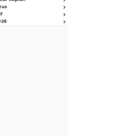
tus
FF
026