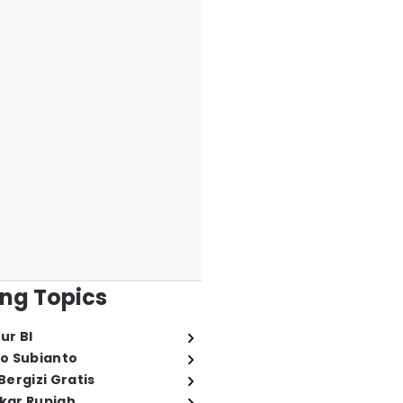
ng Topics
ur BI
o Subianto
ergizi Gratis
ukar Rupiah