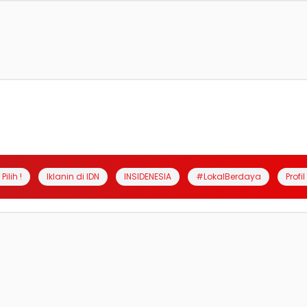
Pilih !
Iklanin di IDN
INSIDENESIA
#LokalBerdaya
Profi