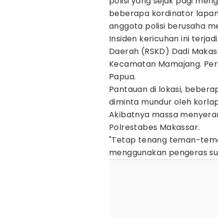
polisi yang sejak pagi me
beberapa kordinator lapa
anggota polisi berusaha
Insiden kericuhan ini terja
Daerah (RSKD) Dadi Makass
Kecamatan Mamajang. Peris
Papua.
Pantauan di lokasi, bebe
diminta mundur oleh korla
Akibatnya massa menyerang
Polrestabes Makassar.
"Tetap tenang teman-teman, 
menggunakan pengeras suar