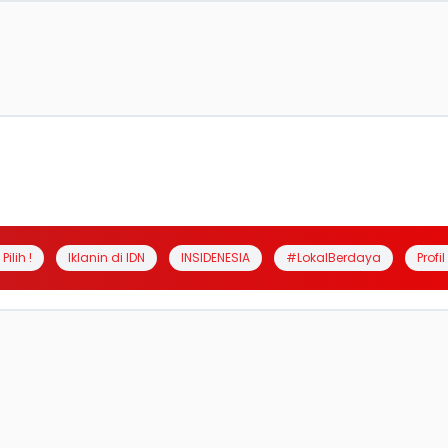
Pilih !
Iklanin di IDN
INSIDENESIA
#LokalBerdaya
Profi