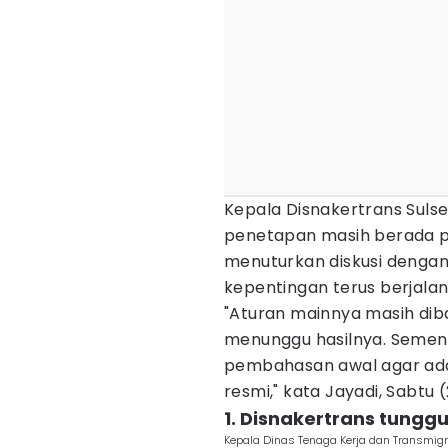
Kepala Disnakertrans Suls
penetapan masih berada p
menuturkan diskusi denga
kepentingan terus berjala
"Aturan mainnya masih dib
menunggu hasilnya. Semen
pembahasan awal agar ada 
resmi," kata Jayadi, Sabtu (
1. Disnakertrans tung
Kepala Dinas Tenaga Kerja dan Transmigr