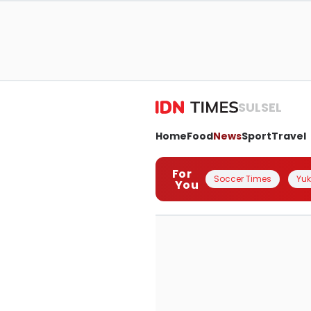
SULSEL
Home
Food
News
Sport
Travel
For
Soccer Times
Yuk 
You