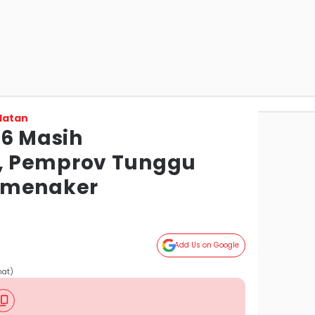
latan
26 Masih
 Pemprov Tunggu
emenaker
Add Us on Google
mat)