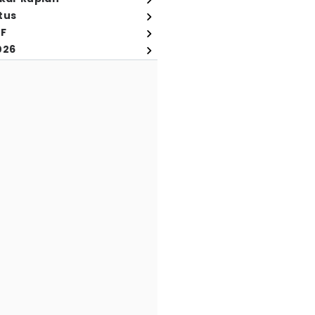
tus
FF
026