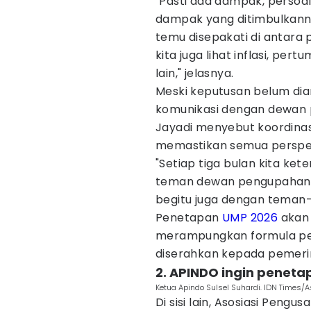
"Pasti ada dampak, perso
dampak yang ditimbulkannya.
temu disepakati di antara
kita juga lihat inflasi, pe
lain," jelasnya.
Meski keputusan belum diam
komunikasi dengan dewan p
Jayadi menyebut koordinas
memastikan semua perspek
"Setiap tiga bulan kita ket
teman dewan pengupahan, 
begitu juga dengan teman-t
Penetapan
UMP 2026
akan 
merampungkan formula per
diserahkan kepada pemeri
2. APINDO ingin peneta
Ketua Apindo Sulsel Suhardi. IDN Times/
Di sisi lain, Asosiasi Pengu