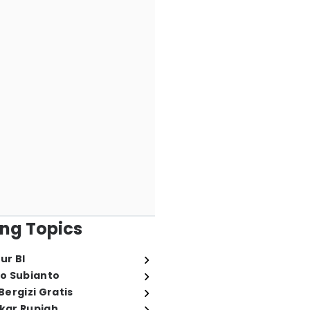
ng Topics
ur BI
o Subianto
ergizi Gratis
ukar Rupiah