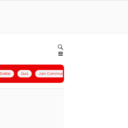
l Dokter
Quiz
Join Community