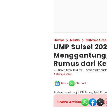
Home
News
Sulawesi Se
UMP Sulsel 20
Menggantung,
Rumus dari K
22 Nov 2025, 14:31 WIB
Kota Makassar
Ashrawi Muin
News
Channel
Ilustrasi upah, gaji (IDN Times/Arief Rah
Share Article