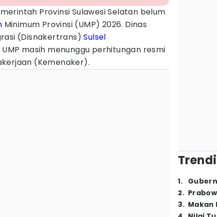
merintah Provinsi Sulawesi Selatan belum
h
Minimum Provinsi (UMP) 2026. Dinas
rasi (Disnakertrans)
Sulsel
UMP masih menunggu perhitungan resmi
akerjaan (Kemenaker).
Trendi
1
.
Gubern
2
.
Prabow
3
.
Makan B
4
.
Nilai T