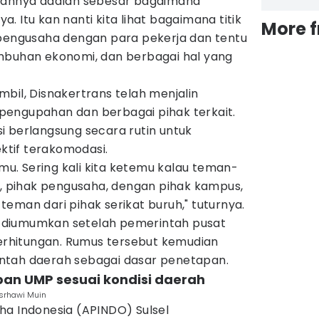
alannya adalah sebesar bagaimana
 Itu kan nanti kita lihat bagaimana titik
More 
 pengusaha dengan para pekerja dan tentu
rtumbuhan ekonomi, dan berbagai hal yang
bil, Disnakertrans telah menjalin
engupahan dan berbagai pihak terkait.
i berlangsung secara rutin untuk
tif terakomodasi.
emu. Sering kali kita ketemu kalau teman-
pihak pengusaha, dengan pihak kampus,
eman dari pihak serikat buruh," tuturnya.
diumumkan setelah pemerintah pusat
hitungan. Rumus tersebut kemudian
ntah daerah sebagai dasar penetapan.
pan UMP sesuai kondisi daerah
Asrhawi Muin
saha Indonesia (APINDO) Sulsel