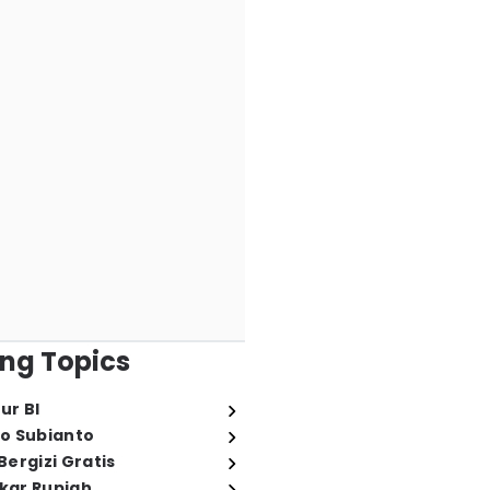
ng Topics
ur BI
o Subianto
ergizi Gratis
ukar Rupiah