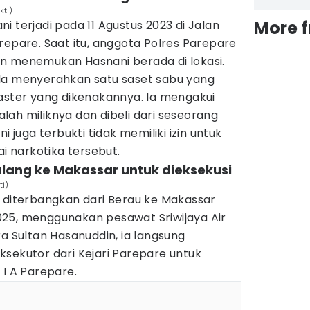
kti)
More 
i terjadi pada 11 Agustus 2023 di Jalan
repare. Saat itu, anggota Polres Parepare
n menemukan Hasnani berada di lokasi.
la menyerahkan satu saset sabu yang
daster yang dikenakannya. Ia mengakui
ah miliknya dan dibeli dari seseorang
i juga terbukti tidak memiliki izin untuk
 narkotika tersebut.
lang ke Makassar untuk dieksekusi
ti)
i diterbangkan dari Berau ke Makassar
25, menggunakan pesawat Sriwijaya Air
ra Sultan Hasanuddin, ia langsung
sekutor dari Kejari Parepare untuk
 I A Parepare.