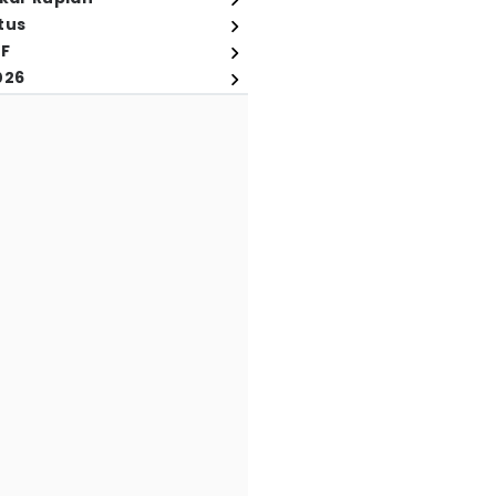
tus
FF
026