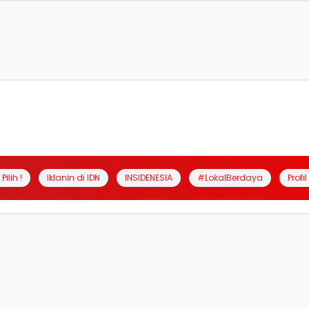
Pilih !
Iklanin di IDN
INSIDENESIA
#LokalBerdaya
Profi