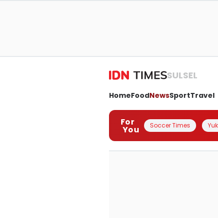
SULSEL
Home
Food
News
Sport
Travel
For
Soccer Times
Yuk 
You