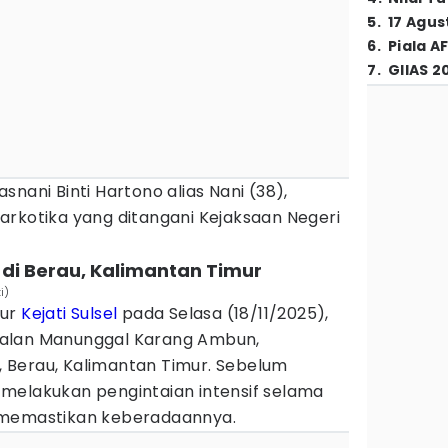
5
.
17 Agus
6
.
Piala A
7
.
GIIAS 2
nani Binti Hartono alias Nani (38),
arkotika yang ditangani Kejaksaan Negeri
 di Berau, Kalimantan Timur
i)
bur
Kejati Sulsel
pada Selasa (18/11/2025),
i Jalan Manunggal Karang Ambun,
 Berau, Kalimantan Timur. Sebelum
melakukan pengintaian intensif selama
 memastikan keberadaannya.