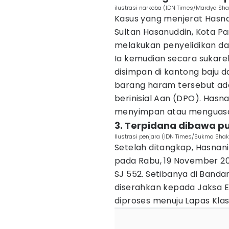
ilustrasi narkoba (IDN Times/Mardya Sha
Kasus yang menjerat Hasnan
Sultan Hasanuddin, Kota Pa
melakukan penyelidikan da
Ia kemudian secara sukare
disimpan di kantong baju 
barang haram tersebut adal
berinisial Aan (DPO). Hasnan
menyimpan atau menguasai
3. Terpidana dibawa pu
Ilustrasi penjara (IDN Times/Sukma Shak
Setelah ditangkap, Hasnan
pada Rabu, 19 November 20
SJ 552. Setibanya di Banda
diserahkan kepada Jaksa Ek
diproses menuju Lapas Klas