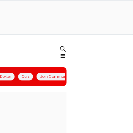
l Dokter
Quiz
Join Community