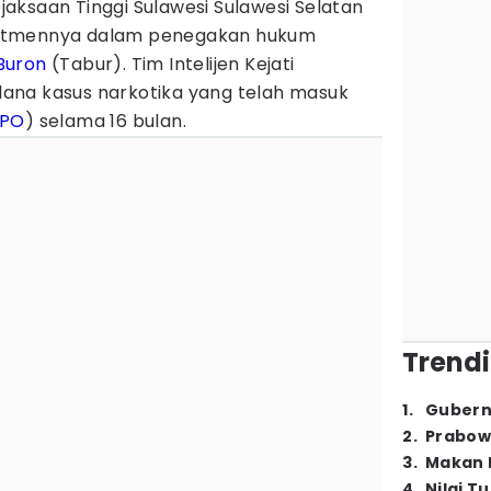
jaksaan Tinggi Sulawesi Sulawesi Selatan
itmennya dalam penegakan hukum
Buron
(Tabur). Tim Intelijen Kejati
ana kasus narkotika yang telah masuk
PO
) selama 16 bulan.
Trendi
1
.
Gubern
2
.
Prabow
3
.
Makan B
4
.
Nilai T