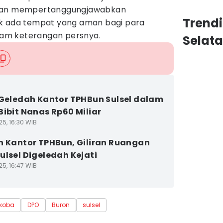
 dan mempertanggungjawabkan
Trend
ak ada tempat yang aman bagi para
alam keterangan persnya.
Selat
 Geledah Kantor TPHBun Sulsel dalam
Bibit Nanas Rp60 Miliar
25, 16:30 WIB
h Kantor TPHBun, Giliran Ruangan
ulsel Digeledah Kejati
25, 16:47 WIB
koba
DPO
Buron
sulsel