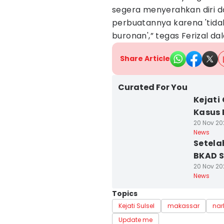
segera menyerahkan diri
perbuatannya karena 'tid
buronan',” tegas Ferizal d
Share Article
Curated For You
Kejati
Kasus 
20 Nov 20
News
Setela
BKAD S
20 Nov 20
News
Topics
Kejati Sulsel
makassar
nar
Update me