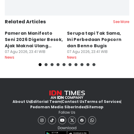
Related Articles
See More
Pameran Manifesto
Serupa tapi Tak Sama,
4
Seni 2026 Digelar Besok,
Ini Perbedaan Popcorn
S
Ajak Maknai Ulang
dan Benno Bugis
D
Maritim
07 Agu 2026, 23:41 WIB
07 Agu 2026, 23:41 WIB
S
07
News
News
Ne
About Us
Editorial Team
Contact Us
Terms of Services
Pedoman Media Siber
Index
Sitemap
Follow Us
Download