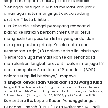
segera melapor melalui Aplikasi PLN Mobile.
"Sehingga petugas PLN bisa memastikan jarak
aman tiga meter mengingat cuaca sedang
ekstrem," kata Kristian.
PLN, kata dia, sebagai pemegang mandat di
bidang kelistrikan berkomitmen untuk terus
menghadirkan pasokan listrik yang andal dan
mengedepankan prinsip Keselamatan dan
Kesehatan Kerja (K3) dalam setiap lini bisnisnya.
"Perseroan juga memastikan telah senantiasa
menjalankan langkah preventif dalam menjaga K3
dan menegakan Standard of Procedure (SOP)
dalam setiap lini bisnisnya," ucapnya.
3. Empat kendaraan rusak dan satu warga luka
Petugas PLN lakukan perbaikan jaringan pasca tiang listrik roboh tertimpa
pohon di Jalan Metro Tanjung Bunga, Kecamatan Mamajang, Kota Makassar,
Sulawesi Selatan (Sulsel), Kamis (20/11/2025) pagi. (Dok Humas PLN)
Sementara itu, Kepala Badan Penanggulangan
Bencana Daerah (BPBD) Kota Makassar, M. Fadli