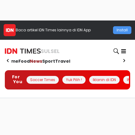
Baca artikel
IDN Times
lainnya di IDN App
Install
SULSEL
Home
Food
News
Sport
Travel
For
Soccer Times
Yuk Pilih !
Iklanin di IDN
INSI
You