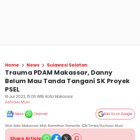
Home
News
Sulawesi Selatan
Trauma PDAM Makassar, Danny
Belum Mau Tanda Tangani SK Proyek
PSEL
16 Jul 2023, 15:06 WIB
Kota Makassar
Ashrawi Muin
News
Channel
Add Us on Google
Wali Kota Makassar Moh Ramdhan Pomanto. IDN Times/Asrhawi Muin
Share Article