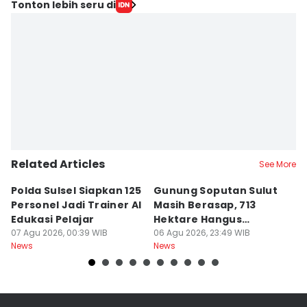
Editor
Tonton lebih seru di
Irwan Idris
Editor
Ashrawi Muin
Related Articles
See More
Polda Sulsel Siapkan 125
Gunung Soputan Sulut
Is
Personel Jadi Trainer AI
Masih Berasap, 713
P
Edukasi Pelajar
Hektare Hangus
S
07 Agu 2026, 00:39 WIB
Terbakar
06 Agu 2026, 23:49 WIB
M
06
News
News
Ne
S