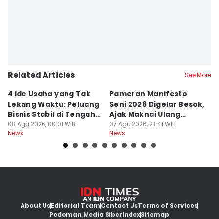
Related Articles
See More
4 Ide Usaha yang Tak
Pameran Manifesto
S
Lekang Waktu: Peluang
Seni 2026 Digelar Besok,
I
Bisnis Stabil di Tengah
Ajak Maknai Ulang
d
Perubahan
08 Agu 2026, 00:01 WIB
Maritim
07 Agu 2026, 23:41 WIB
07
News
News
Ne
About Us
Editorial Team
Contact Us
Terms of Services
Pedoman Media Siber
Index
Sitemap