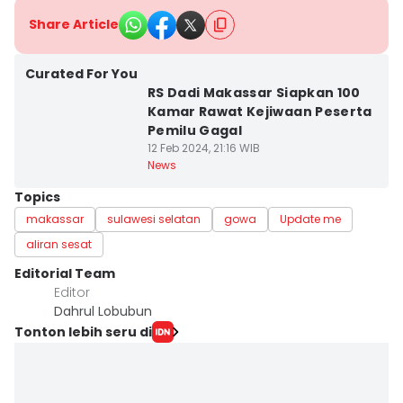
Share Article
Curated For You
RS Dadi Makassar Siapkan 100
Kamar Rawat Kejiwaan Peserta
Pemilu Gagal
12 Feb 2024, 21:16 WIB
News
Topics
makassar
sulawesi selatan
gowa
Update me
aliran sesat
Editorial Team
Editor
Dahrul Lobubun
Tonton lebih seru di