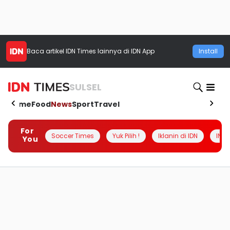
Baca artikel
IDN Times
lainnya di IDN App
Install
SULSEL
Home
Food
News
Sport
Travel
For
Soccer Times
Yuk Pilih !
Iklanin di IDN
INSI
You