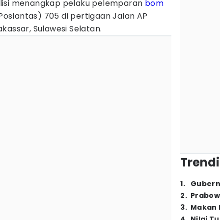
lisi menangkap pelaku pelemparan
bom
(Poslantas) 705 di pertigaan Jalan AP
kassar, Sulawesi Selatan.
Trendi
1
.
Gubern
2
.
Prabow
3
.
Makan B
4
.
Nilai T