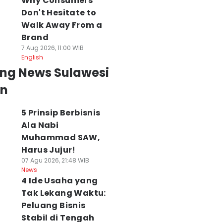
Why Consumers
Don't Hesitate to
Walk Away From a
Brand
7 Aug 2026, 11:00 WIB
English
ing News Sulawesi
an
5 Prinsip Berbisnis
Ala Nabi
Muhammad SAW,
Harus Jujur!
07 Agu 2026, 21:48 WIB
News
4 Ide Usaha yang
Tak Lekang Waktu:
Peluang Bisnis
Stabil di Tengah