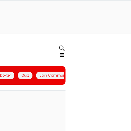
l Dokter
Quiz
Join Community