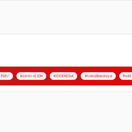
Pilih !
Iklanin di IDN
INSIDENESIA
#LokalBerdaya
Profi