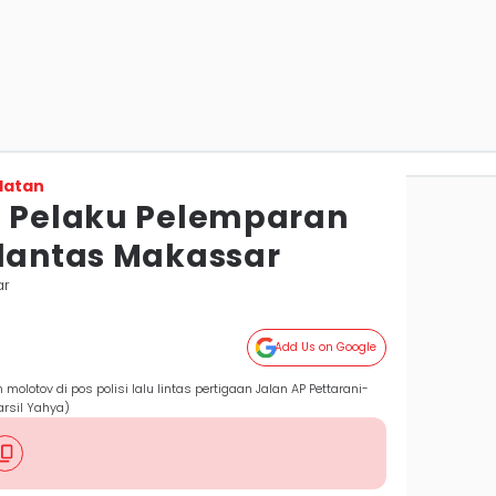
latan
p Pelaku Pelemparan
slantas Makassar
ar
Add Us on Google
olotov di pos polisi lalu lintas pertigaan Jalan AP Pettarani-
rsil Yahya)