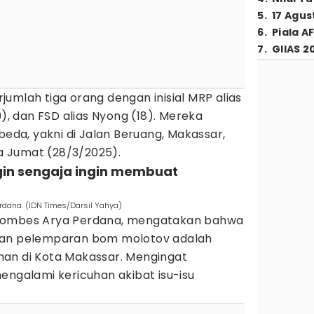
5
.
17 Agus
6
.
Piala A
7
.
GIIAS 2
umlah tiga orang dengan inisial MRP alias
9), dan FSD alias Nyong (18). Mereka
beda, yakni di Jalan Beruang, Makassar,
 Jumat (28/3/2025).
ingin sengaja ingin membuat
dana. (IDN Times/Darsil Yahya)
 Kombes Arya Perdana, mengatakan bahwa
kan pelemparan bom molotov adalah
an di Kota Makassar. Mengingat
engalami kericuhan akibat isu-isu