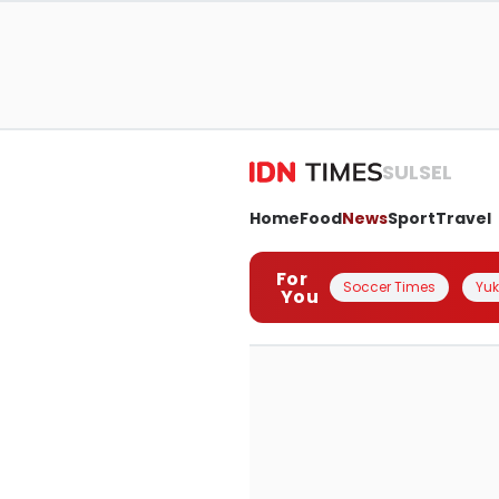
SULSEL
Home
Food
News
Sport
Travel
For
Soccer Times
Yuk 
You