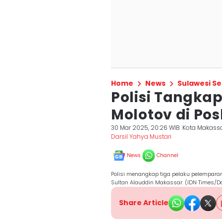
Home
News
Sulawesi Se
Polisi Tangka
Molotov di Po
30 Mar 2025, 20:26 WIB
Kota Makass
Darsil Yahya Mustari
News
Channel
Polisi menangkap tiga pelaku pelemparan m
Sultan Alauddin Makassar. (IDN Times/Da
Share Article