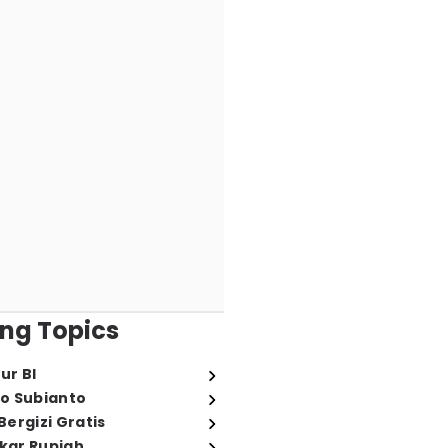
ng Topics
ur BI
o Subianto
ergizi Gratis
ukar Rupiah