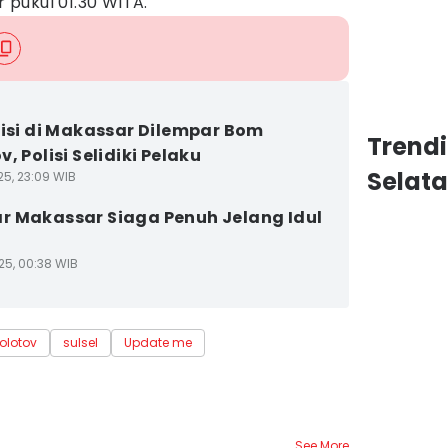
r pukul 01.30 WITA.
lisi di Makassar Dilempar Bom
Trend
, Polisi Selidiki Pelaku
Selat
25, 23:09 WIB
 Makassar Siaga Penuh Jelang Idul
25, 00:38 WIB
lotov
sulsel
Update me
See More