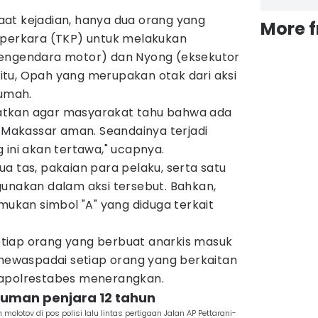
at kejadian, hanya dua orang yang
More 
 perkara (TKP) untuk melakukan
pengendara motor) dan Nyong (eksekutor
tu, Opah yang merupakan otak dari aksi
rumah.
ihatkan agar masyarakat tahu bahwa ada
a Makassar aman. Seandainya terjadi
 ini akan tertawa," ucapnya.
a tas, pakaian para pelaku, serta satu
gunakan dalam aksi tersebut. Bahkan,
emukan simbol "A" yang diduga terkait
 Setiap orang yang berbuat anarkis masuk
 mewaspadai setiap orang yang berkaitan
Kapolrestabes menerangkan.
kuman penjara 12 tahun
olotov di pos polisi lalu lintas pertigaan Jalan AP Pettarani-