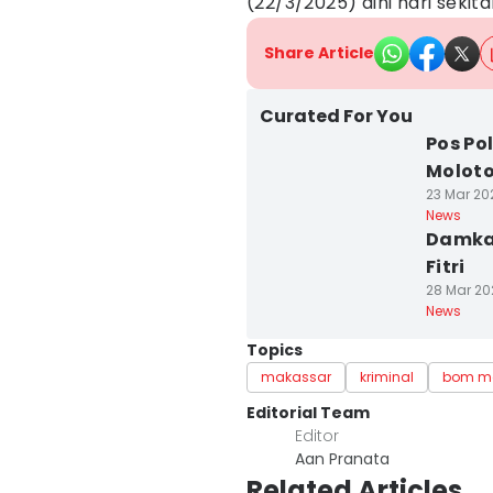
(22/3/2025) dini hari sekita
Share Article
Curated For You
Pos Po
Molotov
23 Mar 20
News
Damkar
Fitri
28 Mar 20
News
Topics
makassar
kriminal
bom mo
Editorial Team
Editor
Aan Pranata
Related Articles