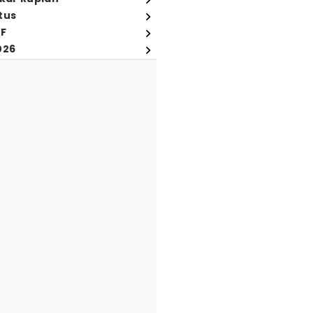
tus
FF
026