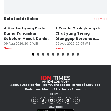
Related Articles
See More
4 Mindset yang Perlu
7 Tanda Gaslighting di
5
Kamu Tanamkan
Chat yang Sering
P
Sebelum Masuk Dunia
Dianggap Bercanda,
S
Kerja Nyata
09 Agu 2026, 20:10 WIB
Hati-Hati!
09 Agu 2026, 20:05 WIB
J
09
News
News
Ne
About Us
Editorial Team
Contact Us
Terms of Services
Pedoman Media Siber
Index
Sitemap
Follow Us
Download