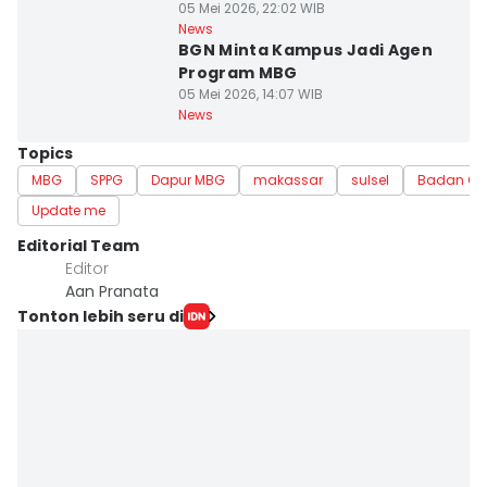
05 Mei 2026, 22:02 WIB
News
BGN Minta Kampus Jadi Agen
Program MBG
05 Mei 2026, 14:07 WIB
News
Topics
MBG
SPPG
Dapur MBG
makassar
sulsel
Badan Giz
Update me
Editorial Team
Editor
Aan Pranata
Tonton lebih seru di