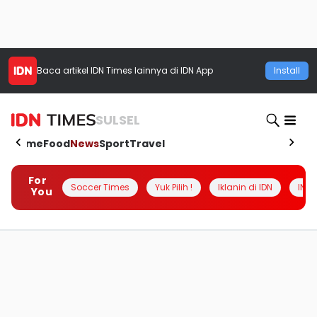
Baca artikel
IDN Times
lainnya di IDN App
Install
SULSEL
Home
Food
News
Sport
Travel
For
Soccer Times
Yuk Pilih !
Iklanin di IDN
INSI
You