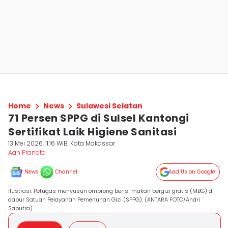
Home
News
Sulawesi Selatan
71 Persen SPPG di Sulsel Kantongi
Sertifikat Laik Higiene Sanitasi
13 Mei 2026, 11:16 WIB
Kota Makassar
Aan Pranata
News
Channel
Add Us on Google
Ilustrasi. Petugas menyusun ompreng berisi makan bergizi gratis (MBG) di
dapur Satuan Pelayanan Pemenuhan Gizi (SPPG). (ANTARA FOTO/Andri
Saputra)