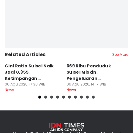
Related Articles
See More
Gini Ratio Sulsel Naik
669 Ribu Penduduk
B
Jadi 0,355,
Sulsel Miskin,
T
Ketimpangan
Pengeluaran
D
Perdesaan Meningkat
06 Agu 2026, 17:30 WIB
Terbesarnya Rokok
06 Agu 2026, 14:17 WIB
P
06
News
News
Ne