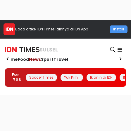
Baca artikel
IDN Times
lainnya di IDN App
Install
SULSEL
Home
Food
News
Sport
Travel
For
Soccer Times
Yuk Pilih !
Iklanin di IDN
INSI
You