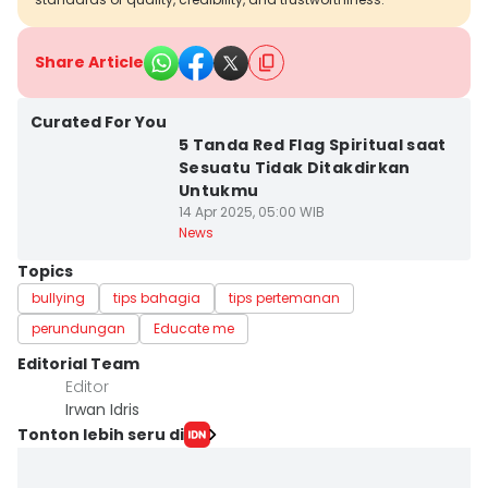
Share Article
Curated For You
5 Tanda Red Flag Spiritual saat
Sesuatu Tidak Ditakdirkan
Untukmu
14 Apr 2025, 05:00 WIB
News
Topics
bullying
tips bahagia
tips pertemanan
perundungan
Educate me
Editorial Team
Editor
Irwan Idris
Tonton lebih seru di