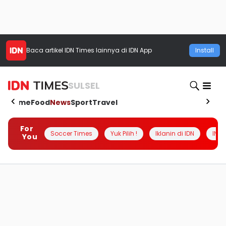
Baca artikel
IDN Times
lainnya di IDN App
Install
SULSEL
Home
Food
News
Sport
Travel
For
Soccer Times
Yuk Pilih !
Iklanin di IDN
INSI
You