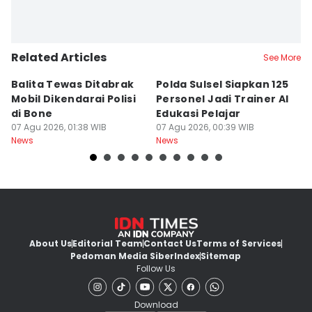
Related Articles
See More
Balita Tewas Ditabrak
Polda Sulsel Siapkan 125
G
Mobil Dikendarai Polisi
Personel Jadi Trainer AI
M
di Bone
Edukasi Pelajar
H
07 Agu 2026, 01:38 WIB
07 Agu 2026, 00:39 WIB
T
06
News
News
Ne
About Us
Editorial Team
Contact Us
Terms of Services
Pedoman Media Siber
Index
Sitemap
Follow Us
Download