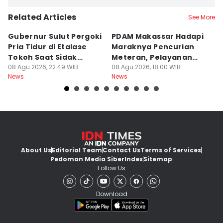
Related Articles
See More
Gubernur Sulut Pergoki
PDAM Makassar Hadapi
P
Pria Tidur di Etalase
Maraknya Pencurian
M
Tokoh Saat Sidak
Meteran, Pelayanan
A
Gedung
08 Agu 2026, 22:49 WIB
Ikut Terdampak
08 Agu 2026, 18:00 WIB
K
08
News
News
Ne
About Us
Editorial Team
Contact Us
Terms of Services
Pedoman Media Siber
Index
Sitemap
Follow Us
Download