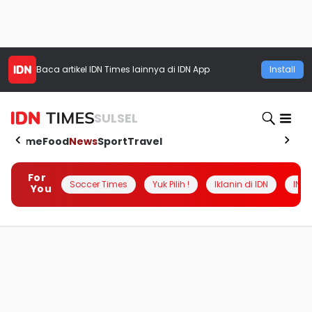
Baca artikel
IDN Times
lainnya di IDN App
Install
SULSEL
Home
Food
News
Sport
Travel
For
Soccer Times
Yuk Pilih !
Iklanin di IDN
INSI
You