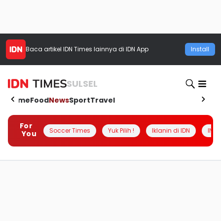
Baca artikel
IDN Times
lainnya di IDN App
Install
SULSEL
Home
Food
News
Sport
Travel
For
Soccer Times
Yuk Pilih !
Iklanin di IDN
INSI
You