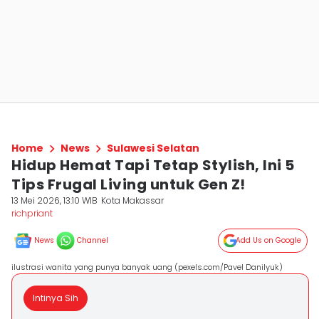
Home
News
Sulawesi Selatan
Hidup Hemat Tapi Tetap Stylish, Ini 5
Tips Frugal Living untuk Gen Z!
13 Mei 2026, 13:10 WIB
Kota Makassar
richpriant
News
Channel
Add Us on Google
ilustrasi wanita yang punya banyak uang (pexels.com/Pavel Danilyuk)
Intinya Sih