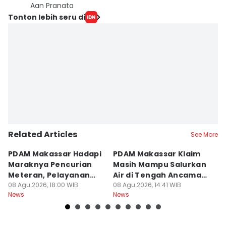
Aan Pranata
Tonton lebih seru di
Related Articles
See More
PDAM Makassar Hadapi
PDAM Makassar Klaim
K
Maraknya Pencurian
Masih Mampu Salurkan
B
Meteran, Pelayanan
Air di Tengah Ancaman
K
Ikut Terdampak
08 Agu 2026, 18:00 WIB
Kekeringan
08 Agu 2026, 14:41 WIB
D
08
News
News
Ne