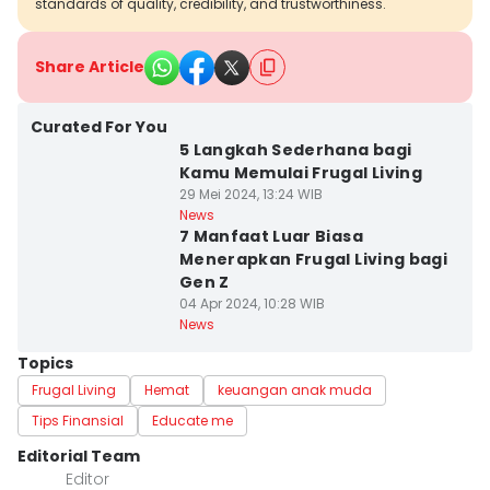
standards of quality, credibility, and trustworthiness.
Share Article
Curated For You
5 Langkah Sederhana bagi
Kamu Memulai Frugal Living
29 Mei 2024, 13:24 WIB
News
7 Manfaat Luar Biasa
Menerapkan Frugal Living bagi
Gen Z
04 Apr 2024, 10:28 WIB
News
Topics
Frugal Living
Hemat
keuangan anak muda
Tips Finansial
Educate me
Editorial Team
Editor