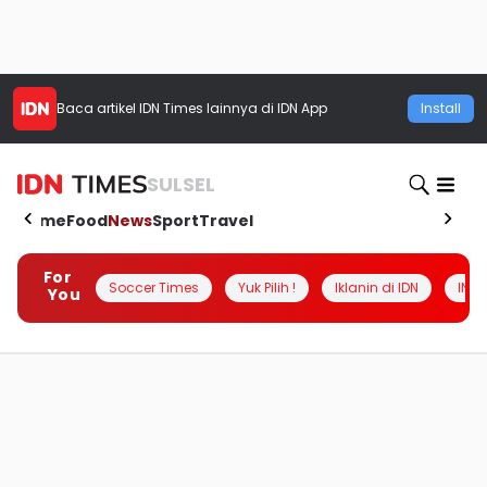
Baca artikel
IDN Times
lainnya di IDN App
Install
SULSEL
Home
Food
News
Sport
Travel
For
Soccer Times
Yuk Pilih !
Iklanin di IDN
INSI
You