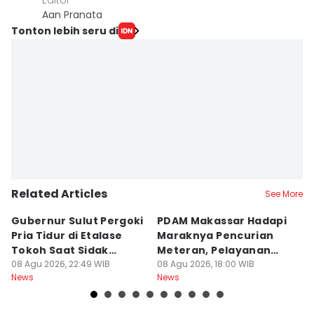
Editor
Aan Pranata
Tonton lebih seru di
Related Articles
See More
Gubernur Sulut Pergoki
PDAM Makassar Hadapi
P
Pria Tidur di Etalase
Maraknya Pencurian
M
Tokoh Saat Sidak
Meteran, Pelayanan
A
Gedung
08 Agu 2026, 22:49 WIB
Ikut Terdampak
08 Agu 2026, 18:00 WIB
K
08
News
News
Ne