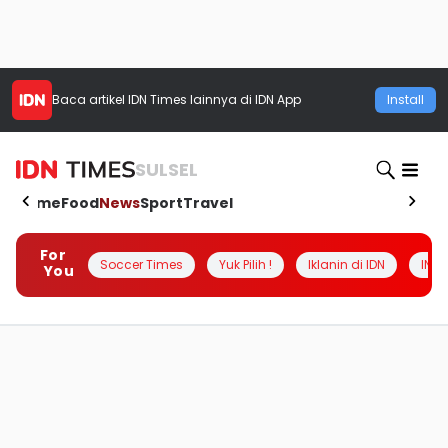
Baca artikel
IDN Times
lainnya di IDN App
Install
SULSEL
Home
Food
News
Sport
Travel
For
Soccer Times
Yuk Pilih !
Iklanin di IDN
INSI
You