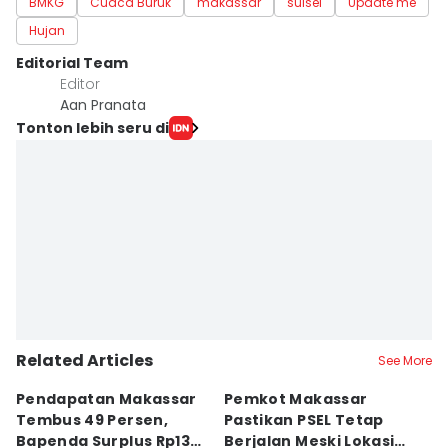
BMKG
Cuaca Buruk
makassar
sulsel
Update me
Hujan
Editorial Team
Editor
Aan Pranata
Tonton lebih seru di
Related Articles
See More
Pendapatan Makassar
Pemkot Makassar
W
Tembus 49 Persen,
Pastikan PSEL Tetap
Z
Bapenda Surplus Rp130
Berjalan Meski Lokasi
L