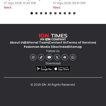
Miliar
07 Agu 2026, 12:34 WIB
Belum Final
07 Agu 2026, 08:41 WIB
07
News
News
Ne
About Us
Editorial Team
Contact Us
Terms of Services
Pedoman Media Siber
Index
Sitemap
Follow Us
Download
© 2026 IDN. All Rights Reserved.